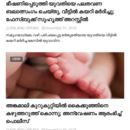
ഭീഷണിപ്പെടുത്തി യുവതിയെ പലതവണ
ബലാത്സംഗം ചെയ്തു, വീട്ടില്‍ കയറി മര്‍ദിച്ചു;
ഫേസ്ബുക്ക് സുഹൃത്ത് അറസ്റ്റില്‍
MALAYALI SPEAKS
November 07, 2025
സമൂഹമാധ്യമം വഴി പരിചയപ്പെട്ട ഭർതൃമതിയായ യുവതിയെ വീട്ടില്‍
കയറി മർദിച്ച കേസില്‍ യുവാവിന…
CRIME
അങ്കമാലി കുറുകുറ്റിയില്‍ കൈക്കുഞ്ഞിനെ
കഴുത്തറുത്ത് കൊന്നു; അന്വേഷണം ആരംഭിച്ച്‌
പൊലീസ്
MALAYALI SPEAKS
November 05, 2025