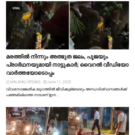
VIRAL
മരത്തില്‍ നിന്നും അത്ഭുത ജലം, പൂജയും
പ്രാര്‍ഥനയുമായി നാട്ടുകാര്‍; വൈറൽ വീഡിയോ
വാർത്തയോടൊപ്പം
MALAYALI SPEAKS
June 11, 2025
വിവരസാങ്കേതിക യുഗത്തില്‍ ജീവിക്കുമ്ബോഴും അന്ധവിശ്വാസങ്ങള്‍ക്ക്
പഞ്ഞമില്ലാത്ത നാടാണ് ഇന…
VIRAL