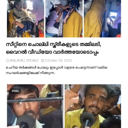
സീറ്റിനെ ചൊല്ലി സ്ത്രീകളുടെ തമ്മിലടി,
വൈറല്‍ വീഡിയോ വാർത്തയോടൊപ്പം
MALAYALI SPEAKS
October 28, 2025
ചെറിയ തര്‍ക്കങ്ങള്‍ പോലും ഇപ്പോള്‍ വളരെ പെട്ടെന്നാണ് വലിയ
സംഘര്‍ഷങ്ങളിലേക്ക് നീങ്ങുന്ന…
VIRAL