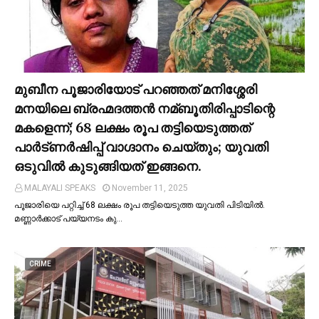
മുബീന പൂജാരിയോട് പറഞ്ഞത് മനിശ്ശേരി
മനയിലെ ബ്രഹ്മദത്തൻ നമ്ബൂതിരിപ്പാടിന്റെ
മകളെന്ന്; 68 ലക്ഷം രൂപ തട്ടിയെടുത്തത്
പാര്‍ട്ണര്‍ഷിപ്പ് വാഗ്ദാനം ചെയ്തും; യുവതി
ഒടുവില്‍ കുടുങ്ങിയത് ഇങ്ങനെ.
MALAYALI SPEAKS
November 11, 2025
പൂജാരിയെ പറ്റിച്ച്‌ 68 ലക്ഷം രൂപ തട്ടിയെടുത്ത യുവതി പിടിയില്‍.
മണ്ണാർക്കാട് പയ്യനടം കു…
CRIME