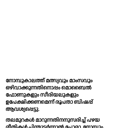
നോമ്പുകാലത്ത് മത്സ്യവും മാംസവും 
ഒഴിവാക്കുന്നതിനൊപ്പം മൊബൈൽ 
ഫോണുകളും സീരിയലുകളും 
ഉപേക്ഷിക്കണമെന്ന് രൂപതാ ബിഷപ്പ് 
ആവശ്യപ്പെട്ടു.
തലമുറകൾ മാറുന്നതിനനുസരിച്ച് പഴയ 
രീതികൾ പിന്തുടർന്നാൽ പോരാ, നോമ്പും 