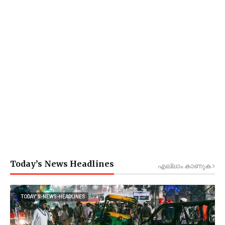
Today’s News Headlines
എല്ലാം കാണുക
TODAY’S-NEWS-HEADLINES