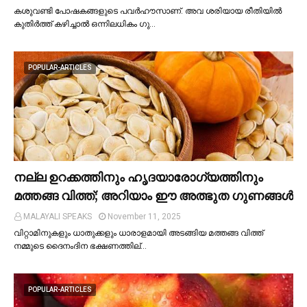
കശുവണ്ടി പോഷകങ്ങളുടെ പവർഹൗസാണ്. അവ ശരിയായ രീതിയില്‍
കുതിർത്ത് കഴിച്ചാല്‍ ഒന്നിലധികം ഗു…
POPULAR-ARTICLES
നല്ല ഉറക്കത്തിനും ഹൃദയാരോഗ്യത്തിനും
മത്തങ്ങ വിത്ത്; അറിയാം ഈ അത്ഭുത ഗുണങ്ങള്‍
MALAYALI SPEAKS
November 11, 2025
വിറ്റാമിനുകളും ധാതുക്കളും ധാരാളമായി അടങ്ങിയ മത്തങ്ങ വിത്ത്
നമ്മുടെ ദൈനംദിന ഭക്ഷണത്തില്…
POPULAR-ARTICLES