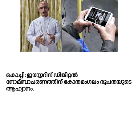
കൊച്ചി: ഈസ്റ്ററിന് ഡിജിറ്റല്‍ 
നോമ്ബാചരണത്തിന് കോതമംഗലം രൂപതയുടെ 
ആഹ്വാനം.  