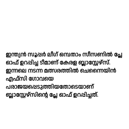
ഇന്ത്യൻ സൂപ്പർ ലീഗ് ഒമ്പതാം സീസണിൽ പ്ലേ 
ഓഫ് ഉറപ്പിച്ച ടീമാണ് കേരള ബ്ലാസ്റ്റേഴ്സ്.  
ഇന്നലെ നടന്ന മത്സരത്തിൽ ചെന്നൈയിൻ 
എഫ്‌സി ഗോവയെ 
പരാജയപ്പെടുത്തിയതോടെയാണ് 
ബ്ലാസ്റ്റേഴ്‌സിന്റെ പ്ലേ ഓഫ് ഉറപ്പിച്ചത്.