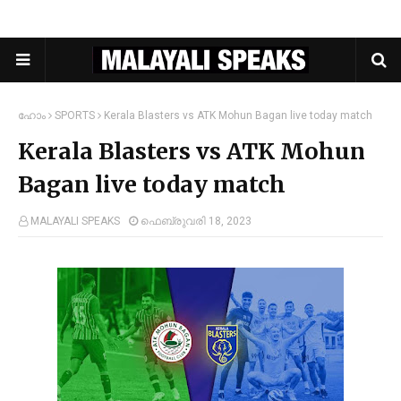
ഹോം
SPORTS
Kerala Blasters vs ATK Mohun Bagan live today match
Kerala Blasters vs ATK Mohun
Bagan live today match
MALAYALI SPEAKS
ഫെബ്രുവരി 18, 2023