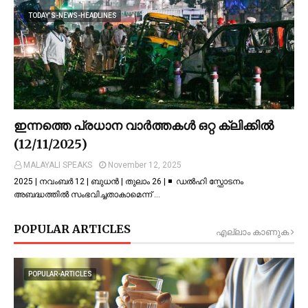
TODAY’S-NEWS-HEADLINES
ഇന്നത്തെ പ്രധാന വാർത്തകൾ ഒറ്റ ക്ലിക്കിൽ
(12/11/2025)
MALAYALI SPEAKS
November 12, 2025
2025 | നവംബർ 12 | ബുധൻ | തുലാം 26 | ◾ ഡല്‍ഹി സ്ഫോടനം
അബദ്ധത്തില്‍ സംഭവിച്ചതാകാമെന്ന് …
POPULAR ARTICLES
എല്ലാം കാണുക
POPULAR-ARTICLES