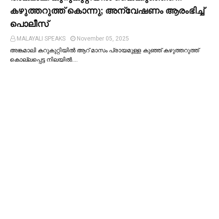
കഴുത്തറുത്ത് കൊന്നു; അന്വേഷണം ആരംഭിച്ച്‌
പൊലീസ്
MALAYALI SPEAKS
November 05, 2025
അങ്കമാലി കറുകുറ്റിയില്‍ ആറ് മാസം പ്രായമുള്ള കുഞ്ഞ് കഴുത്തറുത്ത്
കൊല്ലപ്പെട്ട നിലയില്‍.…