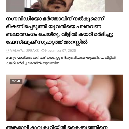
നഗ്നവിഡിയോ ഭര്‍ത്താവിന് നല്‍കുമെന്ന്
ഭീഷണിപ്പെടുത്തി യുവതിയെ പലതവണ
ബലാത്സംഗം ചെയ്തു, വീട്ടില്‍ കയറി മര്‍ദിച്ചു;
ഫേസ്ബുക്ക് സുഹൃത്ത് അറസ്റ്റില്‍
MALAYALI SPEAKS
November 07, 2025
സമൂഹമാധ്യമം വഴി പരിചയപ്പെട്ട ഭർതൃമതിയായ യുവതിയെ വീട്ടില്‍
കയറി മർദിച്ച കേസില്‍ യുവാവിന…
CRIME
അങ്കമാലി കുറുകുറ്റിയില്‍ കൈക്കുഞ്ഞിനെ