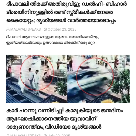
ദീപാവലി തിരക്ക് അതിരുവിട്ടു; ഡല്‍ഹി-ബിഹാര്‍
ട്രെയിനിനുള്ളില്‍ രണ്ട് സ്ത്രീകള്‍ക്ക് നേരെ
കൈയേറ്റം; ദൃശ്യങ്ങള്‍ വാർത്തയോടൊപ്പം
MALAYALI SPEAKS
October 23, 2025
ദീപാവലി ആഘോഷങ്ങളുടെ ആരവം അടങ്ങിയെങ്കിലും,
ഇന്ത്യയിലെമ്ബാടും ഉത്സവകാല തിരക്കിന് ഒരു കുറ…
VIRAL
കാര്‍ പറന്നു വന്നിടിച്ചു! കാമുകിയുടെ ജന്മദിനം
ആഘോഷിക്കാനെത്തിയ യുവാവിന്
ദാരുണാന്ത്യം,വീഡിയോ ദൃശ്യങ്ങൾ
MALAYALI SPEAKS
July 02, 2025