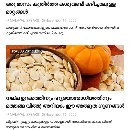
ഒരു മാസം കുതിര്‍ത്ത കശുവണ്ടി കഴിച്ചാലുള്ള
മാറ്റങ്ങള്‍
MALAYALI SPEAKS
November 11, 2025
കശുവണ്ടി പോഷകങ്ങളുടെ പവർഹൗസാണ്. അവ ശരിയായ രീതിയില്‍
കുതിർത്ത് കഴിച്ചാല്‍ ഒന്നിലധികം ഗു…
POPULAR-ARTICLES
നല്ല ഉറക്കത്തിനും ഹൃദയാരോഗ്യത്തിനും
മത്തങ്ങ വിത്ത്; അറിയാം ഈ അത്ഭുത ഗുണങ്ങള്‍
MALAYALI SPEAKS
November 11, 2025
വിറ്റാമിനുകളും ധാതുക്കളും ധാരാളമായി അടങ്ങിയ മത്തങ്ങ വിത്ത്
നമ്മുടെ ദൈനംദിന ഭക്ഷണത്തില്…