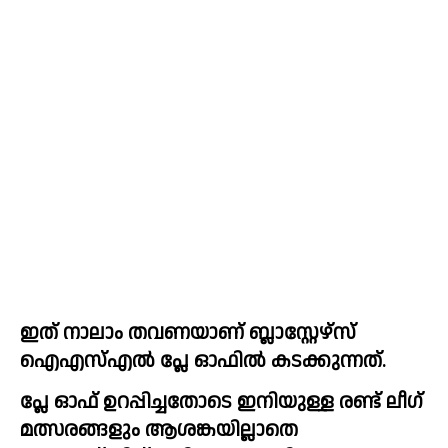
ഇത് നാലാം തവണയാണ് ബ്ലാസ്റ്റേഴ്‌സ് 
ഐഎസ്എൽ പ്ലേ ഓഫിൽ കടക്കുന്നത്.
പ്ലേ ഓഫ് ഉറപ്പിച്ചതോടെ ഇനിയുള്ള രണ്ട് ലീഗ് 
മത്സരങ്ങളും ആശങ്കയില്ലാതെ 