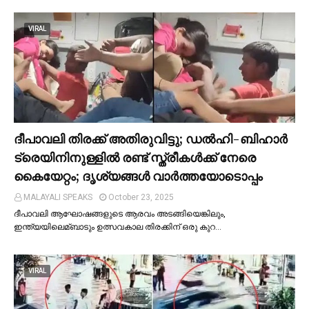
VIRAL
ദീപാവലി തിരക്ക് അതിരുവിട്ടു; ഡല്‍ഹി-ബിഹാര്‍
ട്രെയിനിനുള്ളില്‍ രണ്ട് സ്ത്രീകള്‍ക്ക് നേരെ
കൈയേറ്റം; ദൃശ്യങ്ങള്‍ വാർത്തയോടൊപ്പം
MALAYALI SPEAKS
October 23, 2025
ദീപാവലി ആഘോഷങ്ങളുടെ ആരവം അടങ്ങിയെങ്കിലും,
ഇന്ത്യയിലെമ്ബാടും ഉത്സവകാല തിരക്കിന് ഒരു കുറ…
VIRAL