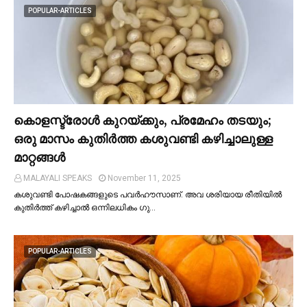
POPULAR-ARTICLES
കൊളസ്ട്രോള്‍ കുറയ്ക്കും, പ്രമേഹം തടയും;
ഒരു മാസം കുതിര്‍ത്ത കശുവണ്ടി കഴിച്ചാലുള്ള
മാറ്റങ്ങള്‍
MALAYALI SPEAKS
November 11, 2025
കശുവണ്ടി പോഷകങ്ങളുടെ പവർഹൗസാണ്. അവ ശരിയായ രീതിയില്‍
കുതിർത്ത് കഴിച്ചാല്‍ ഒന്നിലധികം ഗു…
POPULAR-ARTICLES