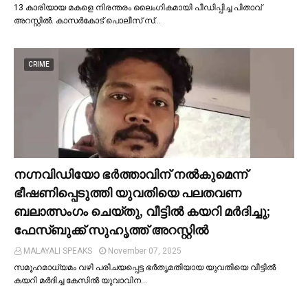
13 കാരിയായ മകളെ നിരന്തരം ലൈംഗികമായി പീഡിപ്പിച്ച പിതാവ്
അറസ്റ്റില്‍. കാസർകോട് പൊലീസ് സ്…
CRIME
നഗ്നവിഡിയോ ഭര്‍ത്താവിന് നല്‍കുമെന്ന്
ഭീഷണിപ്പെടുത്തി യുവതിയെ പലതവണ
ബലാത്സംഗം ചെയ്തു, വീട്ടില്‍ കയറി മര്‍ദിച്ചു;
ഫേസ്ബുക്ക് സുഹൃത്ത് അറസ്റ്റില്‍
MALAYALI SPEAKS
November 07, 2025
സമൂഹമാധ്യമം വഴി പരിചയപ്പെട്ട ഭർതൃമതിയായ യുവതിയെ വീട്ടില്‍
കയറി മർദിച്ച കേസില്‍ യുവാവിന…