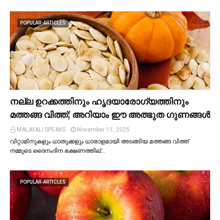
POPULAR-ARTICLES
നല്ല ഉറക്കത്തിനും ഹൃദയാരോഗ്യത്തിനും
മത്തങ്ങ വിത്ത്; അറിയാം ഈ അത്ഭുത ഗുണങ്ങള്‍
MALAYALI SPEAKS
November 11, 2025
വിറ്റാമിനുകളും ധാതുക്കളും ധാരാളമായി അടങ്ങിയ മത്തങ്ങ വിത്ത്
നമ്മുടെ ദൈനംദിന ഭക്ഷണത്തില്…
POPULAR-ARTICLES