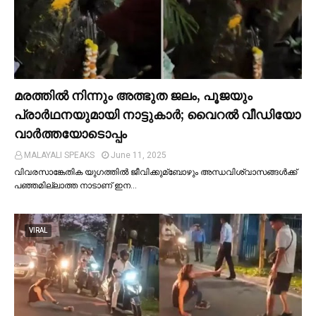
മരത്തില്‍ നിന്നും അത്ഭുത ജലം, പൂജയും
പ്രാര്‍ഥനയുമായി നാട്ടുകാര്‍; വൈറൽ വീഡിയോ
വാർത്തയോടൊപ്പം
MALAYALI SPEAKS
June 11, 2025
വിവരസാങ്കേതിക യുഗത്തില്‍ ജീവിക്കുമ്ബോഴും അന്ധവിശ്വാസങ്ങള്‍ക്ക്
പഞ്ഞമില്ലാത്ത നാടാണ് ഇന…
VIRAL