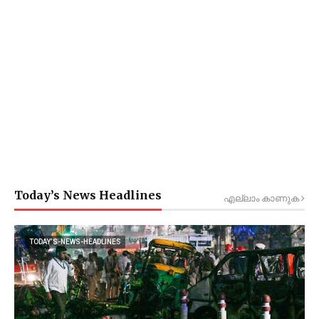
Today’s News Headlines
എല്ലാം കാണുക
TODAY’S-NEWS-HEADLINES