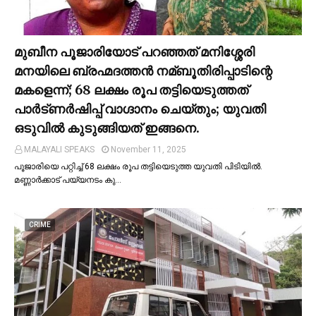
മുബീന പൂജാരിയോട് പറഞ്ഞത് മനിശ്ശേരി
മനയിലെ ബ്രഹ്മദത്തൻ നമ്ബൂതിരിപ്പാടിന്റെ
മകളെന്ന്; 68 ലക്ഷം രൂപ തട്ടിയെടുത്തത്
പാര്‍ട്ണര്‍ഷിപ്പ് വാഗ്ദാനം ചെയ്തും; യുവതി
ഒടുവില്‍ കുടുങ്ങിയത് ഇങ്ങനെ.
MALAYALI SPEAKS
November 11, 2025
പൂജാരിയെ പറ്റിച്ച്‌ 68 ലക്ഷം രൂപ തട്ടിയെടുത്ത യുവതി പിടിയില്‍.
മണ്ണാർക്കാട് പയ്യനടം കു…
CRIME