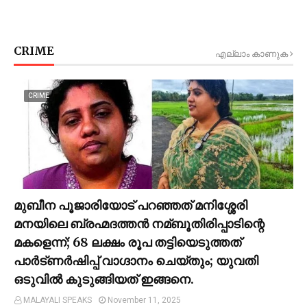
CRIME
എല്ലാം കാണുക
CRIME
മുബീന പൂജാരിയോട് പറഞ്ഞത് മനിശ്ശേരി
മനയിലെ ബ്രഹ്മദത്തൻ നമ്ബൂതിരിപ്പാടിന്റെ
മകളെന്ന്; 68 ലക്ഷം രൂപ തട്ടിയെടുത്തത്
പാര്‍ട്ണര്‍ഷിപ്പ് വാഗ്ദാനം ചെയ്തും; യുവതി
ഒടുവില്‍ കുടുങ്ങിയത് ഇങ്ങനെ.
MALAYALI SPEAKS
November 11, 2025