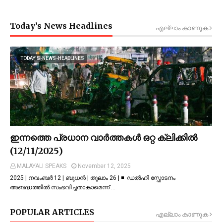
Today’s News Headlines
എല്ലാം കാണുക
TODAY’S-NEWS-HEADLINES
ഇന്നത്തെ പ്രധാന വാർത്തകൾ ഒറ്റ ക്ലിക്കിൽ
(12/11/2025)
MALAYALI SPEAKS
November 12, 2025
2025 | നവംബർ 12 | ബുധൻ | തുലാം 26 | ◾ ഡല്‍ഹി സ്ഫോടനം
അബദ്ധത്തില്‍ സംഭവിച്ചതാകാമെന്ന് …
POPULAR ARTICLES
എല്ലാം കാണുക