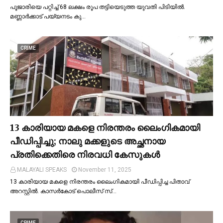
പൂജാരിയെ പറ്റിച്ച്‌ 68 ലക്ഷം രൂപ തട്ടിയെടുത്ത യുവതി പിടിയില്‍.
മണ്ണാർക്കാട് പയ്യനടം കു…
CRIME
13 കാരിയായ മകളെ നിരന്തരം ലൈംഗികമായി
പീഡിപ്പിച്ചു; നാലു മക്കളുടെ അച്ഛനായ
പ്രതിക്കെതിരെ നിരവധി കേസുകള്‍
MALAYALI SPEAKS
November 11, 2025
13 കാരിയായ മകളെ നിരന്തരം ലൈംഗികമായി പീഡിപ്പിച്ച പിതാവ്
അറസ്റ്റില്‍. കാസർകോട് പൊലീസ് സ്…
CRIME