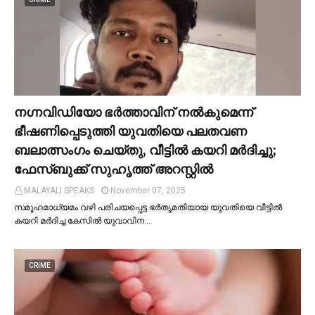
നഗ്നവിഡിയോ ഭര്‍ത്താവിന് നല്‍കുമെന്ന്
ഭീഷണിപ്പെടുത്തി യുവതിയെ പലതവണ
ബലാത്സംഗം ചെയ്തു, വീട്ടില്‍ കയറി മര്‍ദിച്ചു;
ഫേസ്ബുക്ക് സുഹൃത്ത് അറസ്റ്റില്‍
MALAYALI SPEAKS
November 07, 2025
സമൂഹമാധ്യമം വഴി പരിചയപ്പെട്ട ഭർതൃമതിയായ യുവതിയെ വീട്ടില്‍
കയറി മർദിച്ച കേസില്‍ യുവാവിന…
CRIME