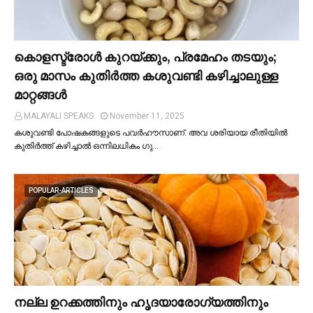
കൊളസ്ട്രോള്‍ കുറയ്ക്കും, പ്രമേഹം തടയും;
ഒരു മാസം കുതിര്‍ത്ത കശുവണ്ടി കഴിച്ചാലുള്ള
മാറ്റങ്ങള്‍
MALAYALI SPEAKS
November 11, 2025
കശുവണ്ടി പോഷകങ്ങളുടെ പവർഹൗസാണ്. അവ ശരിയായ രീതിയില്‍
കുതിർത്ത് കഴിച്ചാല്‍ ഒന്നിലധികം ഗു…
POPULAR-ARTICLES
നല്ല ഉറക്കത്തിനും ഹൃദയാരോഗ്യത്തിനും