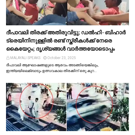
ദീപാവലി തിരക്ക് അതിരുവിട്ടു; ഡല്‍ഹി-ബിഹാര്‍
ട്രെയിനിനുള്ളില്‍ രണ്ട് സ്ത്രീകള്‍ക്ക് നേരെ
കൈയേറ്റം; ദൃശ്യങ്ങള്‍ വാർത്തയോടൊപ്പം
MALAYALI SPEAKS
October 23, 2025
ദീപാവലി ആഘോഷങ്ങളുടെ ആരവം അടങ്ങിയെങ്കിലും,
ഇന്ത്യയിലെമ്ബാടും ഉത്സവകാല തിരക്കിന് ഒരു കുറ…
VIRAL