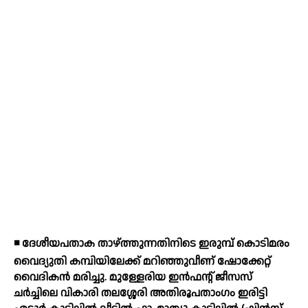
◾ ദേശീയപതാക താഴ്ത്തുന്നതിനിടെ ഇരുമ്പ് കൊടിമരം
വൈദ്യുതി കമ്പിയിലേക്ക് മറിഞ്ഞുവീണ് ഷോക്കേറ്റ്
വൈദികന്‍ മരിച്ചു. മുള്ളേരിയ ഇന്‍ഫന്റ് ജീസസ്
ചര്‍ച്ചിലെ വികാരി തലശ്ശേരി അതിരൂപതാംഗം ഇരിട്ടി