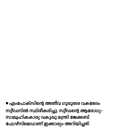
◾ എംപോക്‌സിന്റെ അതീവ ഗുരുതര വകഭേദം
സ്വീഡനില്‍ സ്ഥിരീകരിച്ചു. സ്വീഡന്റെ ആരോഗ്യ-
സാമൂഹികകാര്യ വകുപ്പു മന്ത്രി ജേക്കബ്
ഫോഴ്‌സ്‌മെഡാണ് ഇക്കാര്യം അറിയിച്ചത്.