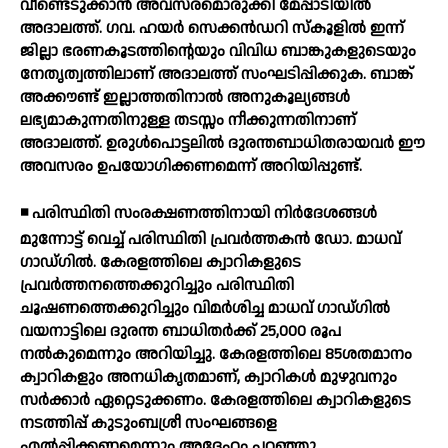
വീണ്ടെടുക്കാന്‍ അവസരമൊരുക്കി മേപ്പാടിയില്‍
അദാലത്ത്. ഗവ. ഹയര്‍ സെക്കന്‍ഡറി സ്‌കൂളില്‍ ഇന്ന്
ജില്ലാ ഭരണകൂടത്തിന്റെയും വിവിധ ബാങ്കുകളുടെയും
നേതൃത്വത്തിലാണ് അദാലത്ത് സംഘടിപ്പിക്കുക. ബാങ്ക്
അക്കൗണ്ട് ഇല്ലാത്തതിനാല്‍ അനുകൂല്യങ്ങള്‍
ലഭ്യമാകുന്നതിനുള്ള തടസ്സം നീക്കുന്നതിനാണ്
അദാലത്ത്. ഉരുള്‍പൊട്ടലില്‍ ദുരന്തബാധിതരായവര്‍ ഈ
അവസരം ഉപയോഗിക്കണമെന്ന് അറിയിപ്പുണ്ട്.
◾ പരിസ്ഥിതി സംരക്ഷണത്തിനായി നിര്‍ദേശങ്ങള്‍
മുന്നോട്ട് വെച്ച് പരിസ്ഥിതി പ്രവര്‍ത്തകന്‍ ഡോ. മാധവ്
ഗാഡ്ഗില്‍. കേരളത്തിലെ ക്വാറികളുടെ
പ്രവര്‍ത്തനത്തെക്കുറിച്ചും പരിസ്ഥിതി
ചൂഷണത്തെക്കുറിച്ചും വിമര്‍ശിച്ച മാധവ് ഗാഡ്ഗില്‍
വയനാട്ടിലെ ദുരന്ത ബാധിതര്‍ക്ക് 25,000 രൂപ
നല്‍കുമെന്നും അറിയിച്ചു. കേരളത്തിലെ 85ശതമാനം
ക്വാറികളും അനധികൃതമാണ്, ക്വാറികള്‍ മുഴുവനും
സര്‍ക്കാര്‍ ഏറ്റെടുക്കണം. കേരളത്തിലെ ക്വാറികളുടെ
നടത്തിപ്പ് കുടുംബശ്രീ സംഘങ്ങളെ
എല്‍പ്പിക്കണമെന്നും അദ്ദേഹം പറഞ്ഞു.