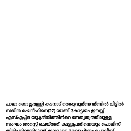
പാലാ കൊല്ലപ്പള്ളി കടനാട് തെരുവുമ്ബറമ്ബില്‍ വീട്ടില്‍
സജിത ഷെറീഫിനെ(27) യാണ് കോട്ടയം ഈസ്റ്റ്
എസ്‌എച്ച്‌ഒ യു.ശ്രീജിത്തിന്‍റെ നേതൃത്വത്തിലുള്ള
സംഘം അറസ്റ്റ് ചെയ്തത്. കൂട്ടുപ്രതിയെയും പൊലീസ്