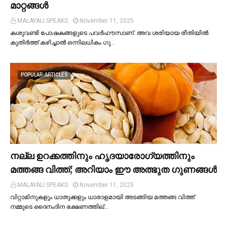
മാറ്റങ്ങള്‍
MALAYALI SPEAKS
November 11, 2025
കശുവണ്ടി പോഷകങ്ങളുടെ പവർഹൗസാണ്. അവ ശരിയായ രീതിയില്‍
കുതിർത്ത് കഴിച്ചാല്‍ ഒന്നിലധികം ഗു…
POPULAR-ARTICLES
നല്ല ഉറക്കത്തിനും ഹൃദയാരോഗ്യത്തിനും
മത്തങ്ങ വിത്ത്; അറിയാം ഈ അത്ഭുത ഗുണങ്ങള്‍
MALAYALI SPEAKS
November 11, 2025
വിറ്റാമിനുകളും ധാതുക്കളും ധാരാളമായി അടങ്ങിയ മത്തങ്ങ വിത്ത്
നമ്മുടെ ദൈനംദിന ഭക്ഷണത്തില്…