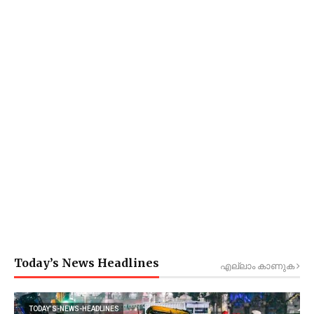
Today’s News Headlines
എല്ലാം കാണുക
TODAY’S-NEWS-HEADLINES