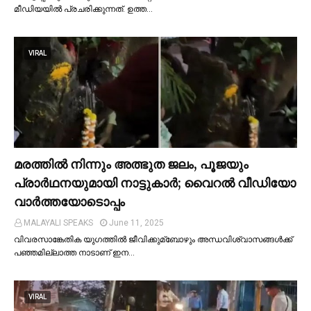
മീഡിയയില്‍ പ്രചരിക്കുന്നത്. ഉത്ത…
VIRAL
മരത്തില്‍ നിന്നും അത്ഭുത ജലം, പൂജയും
പ്രാര്‍ഥനയുമായി നാട്ടുകാര്‍; വൈറൽ വീഡിയോ
വാർത്തയോടൊപ്പം
MALAYALI SPEAKS
June 11, 2025
വിവരസാങ്കേതിക യുഗത്തില്‍ ജീവിക്കുമ്ബോഴും അന്ധവിശ്വാസങ്ങള്‍ക്ക്
പഞ്ഞമില്ലാത്ത നാടാണ് ഇന…
VIRAL