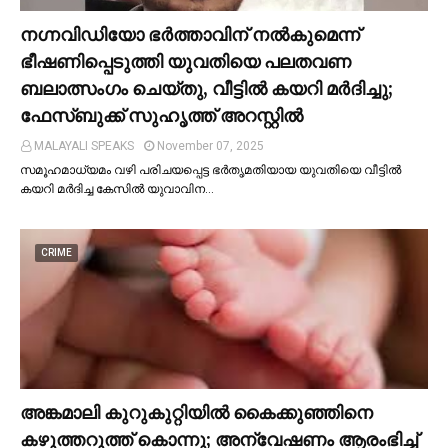
നഗ്നവിഡിയോ ഭര്‍ത്താവിന് നല്‍കുമെന്ന്
ഭീഷണിപ്പെടുത്തി യുവതിയെ പലതവണ
ബലാത്സംഗം ചെയ്തു, വീട്ടില്‍ കയറി മര്‍ദിച്ചു;
ഫേസ്ബുക്ക് സുഹൃത്ത് അറസ്റ്റില്‍
MALAYALI SPEAKS
November 07, 2025
സമൂഹമാധ്യമം വഴി പരിചയപ്പെട്ട ഭർതൃമതിയായ യുവതിയെ വീട്ടില്‍
കയറി മർദിച്ച കേസില്‍ യുവാവിന…
CRIME
അങ്കമാലി കുറുകുറ്റിയില്‍ കൈക്കുഞ്ഞിനെ
കഴുത്തറുത്ത് കൊന്നു; അന്വേഷണം ആരംഭിച്ച്‌