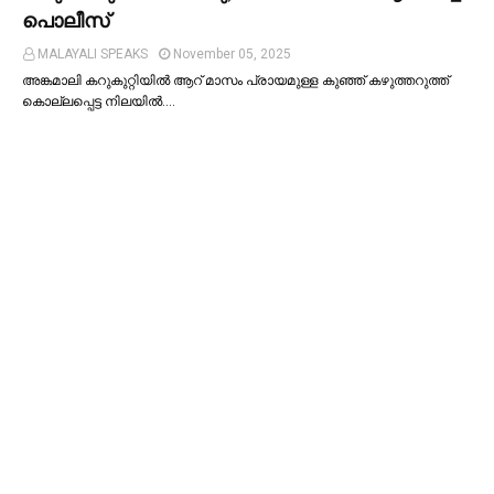
പൊലീസ്
MALAYALI SPEAKS
November 05, 2025
അങ്കമാലി കറുകുറ്റിയില്‍ ആറ് മാസം പ്രായമുള്ള കുഞ്ഞ് കഴുത്തറുത്ത്
കൊല്ലപ്പെട്ട നിലയില്‍.…