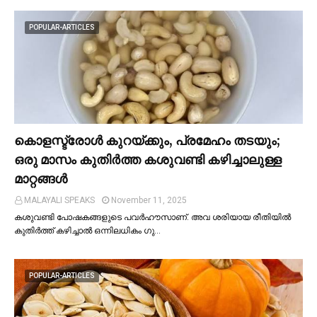
POPULAR-ARTICLES
കൊളസ്ട്രോള്‍ കുറയ്ക്കും, പ്രമേഹം തടയും;
ഒരു മാസം കുതിര്‍ത്ത കശുവണ്ടി കഴിച്ചാലുള്ള
മാറ്റങ്ങള്‍
MALAYALI SPEAKS
November 11, 2025
കശുവണ്ടി പോഷകങ്ങളുടെ പവർഹൗസാണ്. അവ ശരിയായ രീതിയില്‍
കുതിർത്ത് കഴിച്ചാല്‍ ഒന്നിലധികം ഗു…
POPULAR-ARTICLES