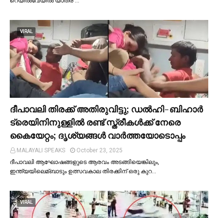
റെയില്‍വേയില്‍ യാത്ര …
VIRAL
ദീപാവലി തിരക്ക് അതിരുവിട്ടു; ഡല്‍ഹി-ബിഹാര്‍
ട്രെയിനിനുള്ളില്‍ രണ്ട് സ്ത്രീകള്‍ക്ക് നേരെ
കൈയേറ്റം; ദൃശ്യങ്ങള്‍ വാർത്തയോടൊപ്പം
MALAYALI SPEAKS
October 23, 2025
ദീപാവലി ആഘോഷങ്ങളുടെ ആരവം അടങ്ങിയെങ്കിലും,
ഇന്ത്യയിലെമ്ബാടും ഉത്സവകാല തിരക്കിന് ഒരു കുറ…
VIRAL