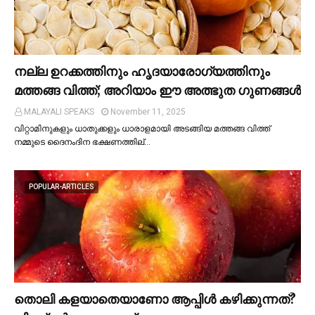
നല്ല ഉറക്കത്തിനും ഹൃദയാരോഗ്യത്തിനും
മത്തങ്ങ വിത്ത്; അറിയാം ഈ അത്ഭുത ഗുണങ്ങള്‍
MALAYALI SPEAKS
November 11, 2025
വിറ്റാമിനുകളും ധാതുക്കളും ധാരാളമായി അടങ്ങിയ മത്തങ്ങ വിത്ത്
നമ്മുടെ ദൈനംദിന ഭക്ഷണത്തില്…
POPULAR-ARTICLES
തൊലി കളയാതെയാണോ ആപ്പിള്‍ കഴിക്കുന്നത്?