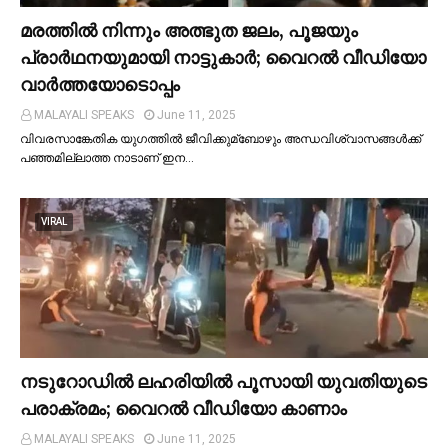
മരത്തില്‍ നിന്നും അത്ഭുത ജലം, പൂജയും
പ്രാര്‍ഥനയുമായി നാട്ടുകാര്‍; വൈറൽ വീഡിയോ
വാർത്തയോടൊപ്പം
MALAYALI SPEAKS
June 11, 2025
വിവരസാങ്കേതിക യുഗത്തില്‍ ജീവിക്കുമ്ബോഴും അന്ധവിശ്വാസങ്ങള്‍ക്ക്
പഞ്ഞമില്ലാത്ത നാടാണ് ഇന…
VIRAL
നടുറോഡില്‍ ലഹരിയില്‍ പൂസായി യുവതിയുടെ
പരാക്രമം; വൈറൽ വീഡിയോ കാണാം
MALAYALI SPEAKS
June 11, 2025