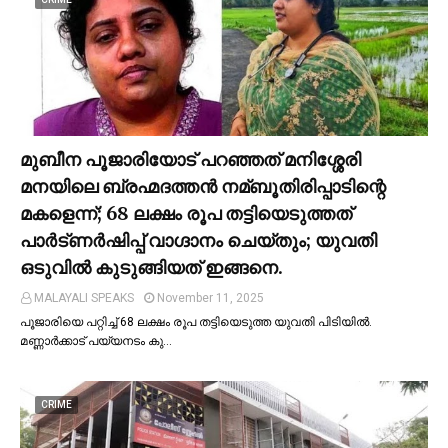
മുബീന പൂജാരിയോട് പറഞ്ഞത് മനിശ്ശേരി
മനയിലെ ബ്രഹ്മദത്തൻ നമ്ബൂതിരിപ്പാടിന്റെ
മകളെന്ന്; 68 ലക്ഷം രൂപ തട്ടിയെടുത്തത്
പാര്‍ട്ണര്‍ഷിപ്പ് വാഗ്ദാനം ചെയ്തും; യുവതി
ഒടുവില്‍ കുടുങ്ങിയത് ഇങ്ങനെ.
MALAYALI SPEAKS
November 11, 2025
പൂജാരിയെ പറ്റിച്ച്‌ 68 ലക്ഷം രൂപ തട്ടിയെടുത്ത യുവതി പിടിയില്‍.
മണ്ണാർക്കാട് പയ്യനടം കു…
CRIME