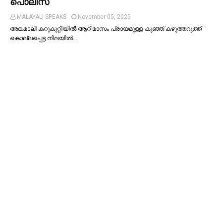
പൊലീസ്
MALAYALI SPEAKS
November 05, 2025
അങ്കമാലി കറുകുറ്റിയില്‍ ആറ് മാസം പ്രായമുള്ള കുഞ്ഞ് കഴുത്തറുത്ത്
കൊല്ലപ്പെട്ട നിലയില്‍.…