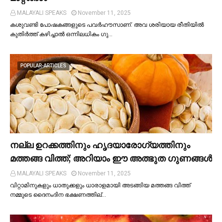
MALAYALI SPEAKS
November 11, 2025
കശുവണ്ടി പോഷകങ്ങളുടെ പവർഹൗസാണ്. അവ ശരിയായ രീതിയില്‍
കുതിർത്ത് കഴിച്ചാല്‍ ഒന്നിലധികം ഗു…
POPULAR-ARTICLES
നല്ല ഉറക്കത്തിനും ഹൃദയാരോഗ്യത്തിനും
മത്തങ്ങ വിത്ത്; അറിയാം ഈ അത്ഭുത ഗുണങ്ങള്‍
MALAYALI SPEAKS
November 11, 2025
വിറ്റാമിനുകളും ധാതുക്കളും ധാരാളമായി അടങ്ങിയ മത്തങ്ങ വിത്ത്
നമ്മുടെ ദൈനംദിന ഭക്ഷണത്തില്…