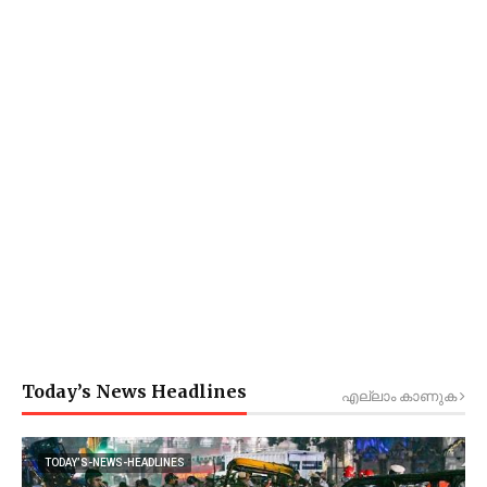
Today’s News Headlines
എല്ലാം കാണുക
TODAY’S-NEWS-HEADLINES