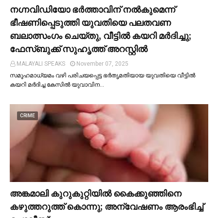
നഗ്നവിഡിയോ ഭര്‍ത്താവിന് നല്‍കുമെന്ന്
ഭീഷണിപ്പെടുത്തി യുവതിയെ പലതവണ
ബലാത്സംഗം ചെയ്തു, വീട്ടില്‍ കയറി മര്‍ദിച്ചു;
ഫേസ്ബുക്ക് സുഹൃത്ത് അറസ്റ്റില്‍
MALAYALI SPEAKS
November 07, 2025
സമൂഹമാധ്യമം വഴി പരിചയപ്പെട്ട ഭർതൃമതിയായ യുവതിയെ വീട്ടില്‍
കയറി മർദിച്ച കേസില്‍ യുവാവിന…
CRIME
അങ്കമാലി കുറുകുറ്റിയില്‍ കൈക്കുഞ്ഞിനെ
കഴുത്തറുത്ത് കൊന്നു; അന്വേഷണം ആരംഭിച്ച്‌