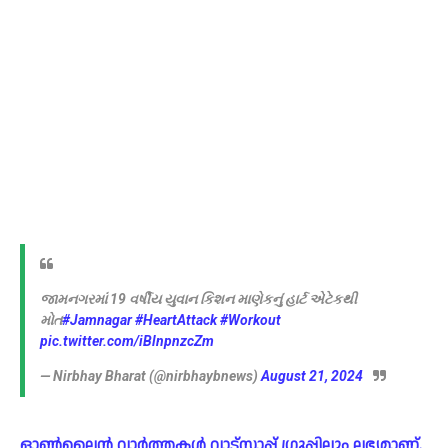
જામનગરમાં 19 વર્ષીય યુવાન કિશન માણેકનું હાર્ટ એટેકથી
મોત
#Jamnagar
#HeartAttack
#Workout
pic.twitter.com/iBlnpnzcZm
— Nirbhay Bharat (@nirbhaybnews)
August 21, 2024
ഓൺലൈൻ വാർത്തകൾ വാട്സാപ്പ് ഗ്രൂപ്പിലും ലഭ്യമാണ്.