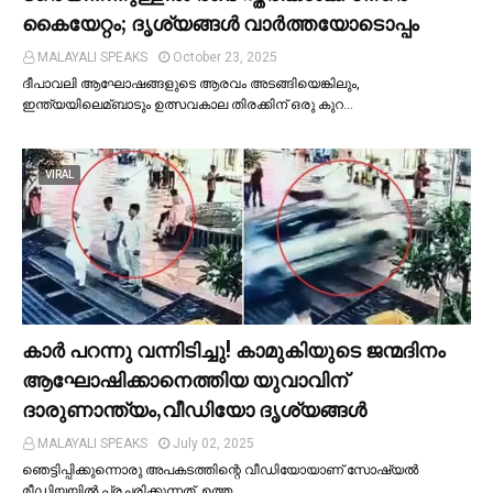
കൈയേറ്റം; ദൃശ്യങ്ങള്‍ വാർത്തയോടൊപ്പം
MALAYALI SPEAKS
October 23, 2025
ദീപാവലി ആഘോഷങ്ങളുടെ ആരവം അടങ്ങിയെങ്കിലും,
ഇന്ത്യയിലെമ്ബാടും ഉത്സവകാല തിരക്കിന് ഒരു കുറ…
VIRAL
കാര്‍ പറന്നു വന്നിടിച്ചു! കാമുകിയുടെ ജന്മദിനം
ആഘോഷിക്കാനെത്തിയ യുവാവിന്
ദാരുണാന്ത്യം,വീഡിയോ ദൃശ്യങ്ങൾ
MALAYALI SPEAKS
July 02, 2025
ഞെട്ടിപ്പിക്കുന്നൊരു അപകടത്തിന്റെ വീഡിയോയാണ് സോഷ്യല്‍
മീഡിയയില്‍ പ്രചരിക്കുന്നത്. ഉത്ത…