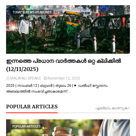
TODAY’S-NEWS-HEADLINES
ഇന്നത്തെ പ്രധാന വാർത്തകൾ ഒറ്റ ക്ലിക്കിൽ
(12/11/2025)
MALAYALI SPEAKS
November 12, 2025
2025 | നവംബർ 12 | ബുധൻ | തുലാം 26 | ◾ ഡല്‍ഹി സ്ഫോടനം
അബദ്ധത്തില്‍ സംഭവിച്ചതാകാമെന്ന് …
POPULAR ARTICLES
എല്ലാം കാണുക
POPULAR-ARTICLES