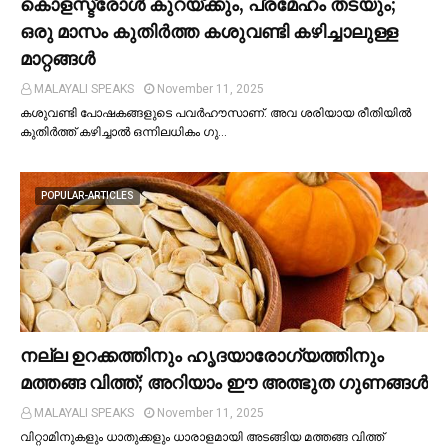
കൊളസ്ട്രോള്‍ കുറയ്ക്കും, പ്രമേഹം തടയും;
ഒരു മാസം കുതിര്‍ത്ത കശുവണ്ടി കഴിച്ചാലുള്ള
മാറ്റങ്ങള്‍
MALAYALI SPEAKS
November 11, 2025
കശുവണ്ടി പോഷകങ്ങളുടെ പവർഹൗസാണ്. അവ ശരിയായ രീതിയില്‍
കുതിർത്ത് കഴിച്ചാല്‍ ഒന്നിലധികം ഗു…
POPULAR-ARTICLES
നല്ല ഉറക്കത്തിനും ഹൃദയാരോഗ്യത്തിനും
മത്തങ്ങ വിത്ത്; അറിയാം ഈ അത്ഭുത ഗുണങ്ങള്‍
MALAYALI SPEAKS
November 11, 2025
വിറ്റാമിനുകളും ധാതുക്കളും ധാരാളമായി അടങ്ങിയ മത്തങ്ങ വിത്ത്