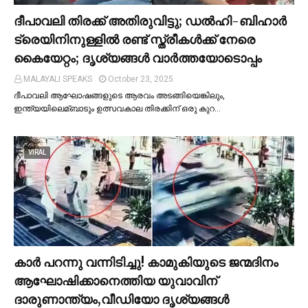
ദീപാവലി തിരക്ക് അതിരുവിട്ടു; ഡല്‍ഹി-ബിഹാര്‍
ട്രെയിനിനുള്ളില്‍ രണ്ട് സ്ത്രീകള്‍ക്ക് നേരെ
കൈയേറ്റം; ദൃശ്യങ്ങള്‍ വാർത്തയോടൊപ്പം
MALAYALI SPEAKS
October 23, 2025
ദീപാവലി ആഘോഷങ്ങളുടെ ആരവം അടങ്ങിയെങ്കിലും,
ഇന്ത്യയിലെമ്ബാടും ഉത്സവകാല തിരക്കിന് ഒരു കുറ…
VIRAL
കാര്‍ പറന്നു വന്നിടിച്ചു! കാമുകിയുടെ ജന്മദിനം
ആഘോഷിക്കാനെത്തിയ യുവാവിന്
ദാരുണാന്ത്യം,വീഡിയോ ദൃശ്യങ്ങൾ