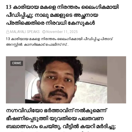
13 കാരിയായ മകളെ നിരന്തരം ലൈംഗികമായി
പീഡിപ്പിച്ചു; നാലു മക്കളുടെ അച്ഛനായ
പ്രതിക്കെതിരെ നിരവധി കേസുകള്‍
MALAYALI SPEAKS
November 11, 2025
13 കാരിയായ മകളെ നിരന്തരം ലൈംഗികമായി പീഡിപ്പിച്ച പിതാവ്
അറസ്റ്റില്‍. കാസർകോട് പൊലീസ് സ്…
CRIME
നഗ്നവിഡിയോ ഭര്‍ത്താവിന് നല്‍കുമെന്ന്
ഭീഷണിപ്പെടുത്തി യുവതിയെ പലതവണ
ബലാത്സംഗം ചെയ്തു, വീട്ടില്‍ കയറി മര്‍ദിച്ചു;