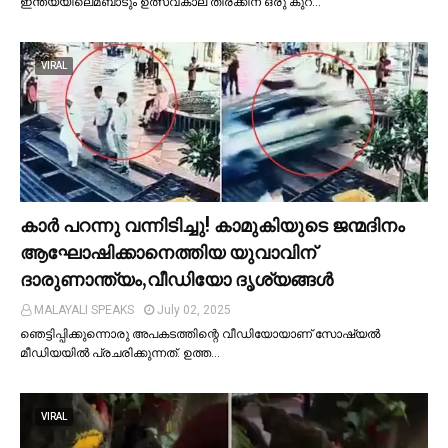
ഇന്ത്യയിലെമ്ബാടും ഉത്സവകാല തിരക്കിന് ഒരു കുറ…
VIRAL
കാര്‍ പറന്നു വന്നിടിച്ചു! കാമുകിയുടെ ജന്മദിനം
ആഘോഷിക്കാനെത്തിയ യുവാവിന്
ദാരുണാന്ത്യം,വീഡിയോ ദൃശ്യങ്ങൾ
MALAYALI SPEAKS
July 02, 2025
ഞെട്ടിപ്പിക്കുന്നൊരു അപകടത്തിന്റെ വീഡിയോയാണ് സോഷ്യല്‍
മീഡിയയില്‍ പ്രചരിക്കുന്നത്. ഉത്ത…
VIRAL