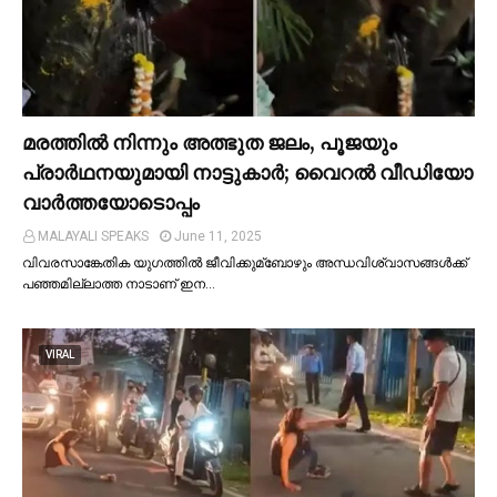
മരത്തില്‍ നിന്നും അത്ഭുത ജലം, പൂജയും
പ്രാര്‍ഥനയുമായി നാട്ടുകാര്‍; വൈറൽ വീഡിയോ
വാർത്തയോടൊപ്പം
MALAYALI SPEAKS
June 11, 2025
വിവരസാങ്കേതിക യുഗത്തില്‍ ജീവിക്കുമ്ബോഴും അന്ധവിശ്വാസങ്ങള്‍ക്ക്
പഞ്ഞമില്ലാത്ത നാടാണ് ഇന…
VIRAL