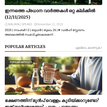
ഇന്നത്തെ പ്രധാന വാർത്തകൾ ഒറ്റ ക്ലിക്കിൽ
(12/11/2025)
MALAYALI SPEAKS
November 12, 2025
2025 | നവംബർ 12 | ബുധൻ | തുലാം 26 | ◾ ഡല്‍ഹി സ്ഫോടനം
അബദ്ധത്തില്‍ സംഭവിച്ചതാകാമെന്ന് …
POPULAR ARTICLES
എല്ലാം കാണുക
POPULAR-ARTICLES
ഭക്ഷണത്തിന് മുന്‍പ് വെള്ളം കുടിയ്ക്കാറുണ്ടോ?
ഇത് നല്ലതാണോ? പഠനം പറയുന്നു