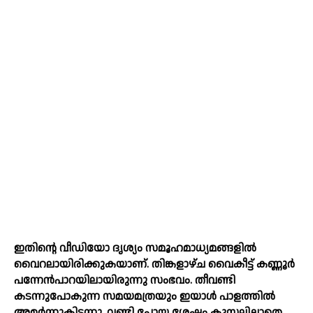
ഇതിന്റെ വീഡിയോ ദൃശ്യം സമൂഹമാധ്യമങ്ങളില്‍
വൈറലായിരിക്കുകയാണ്. തിങ്കളാഴ്ച വൈകീട്ട് കണ്ണൂർ
പന്നേൻപാറയിലായിരുന്നു സംഭവം. തീവണ്ടി
കടന്നുപോകുന്ന സമയമത്രയും ഇയാള്‍ പാളത്തില്‍
അമർന്നുകിടന്നു. വണ്ടി പോയ ശേഷം കൂസലില്ലാതെ