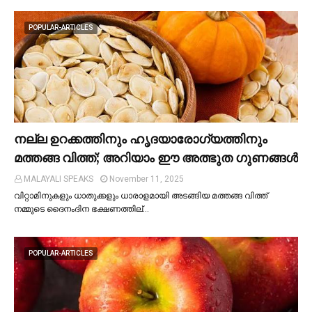
POPULAR-ARTICLES
നല്ല ഉറക്കത്തിനും ഹൃദയാരോഗ്യത്തിനും
മത്തങ്ങ വിത്ത്; അറിയാം ഈ അത്ഭുത ഗുണങ്ങള്‍
MALAYALI SPEAKS
November 11, 2025
വിറ്റാമിനുകളും ധാതുക്കളും ധാരാളമായി അടങ്ങിയ മത്തങ്ങ വിത്ത്
നമ്മുടെ ദൈനംദിന ഭക്ഷണത്തില്…
POPULAR-ARTICLES