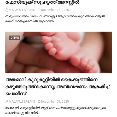
ഫേസ്ബുക്ക് സുഹൃത്ത് അറസ്റ്റില്‍
MALAYALI SPEAKS
November 07, 2025
സമൂഹമാധ്യമം വഴി പരിചയപ്പെട്ട ഭർതൃമതിയായ യുവതിയെ വീട്ടില്‍
കയറി മർദിച്ച കേസില്‍ യുവാവിന…
CRIME
അങ്കമാലി കുറുകുറ്റിയില്‍ കൈക്കുഞ്ഞിനെ
കഴുത്തറുത്ത് കൊന്നു; അന്വേഷണം ആരംഭിച്ച്‌
പൊലീസ്
MALAYALI SPEAKS
November 05, 2025
അങ്കമാലി കറുകുറ്റിയില്‍ ആറ് മാസം പ്രായമുള്ള കുഞ്ഞ് കഴുത്തറുത്ത്
കൊല്ലപ്പെട്ട നിലയില്‍.…