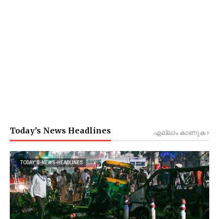
Today’s News Headlines
എല്ലാം കാണുക
TODAY’S-NEWS-HEADLINES