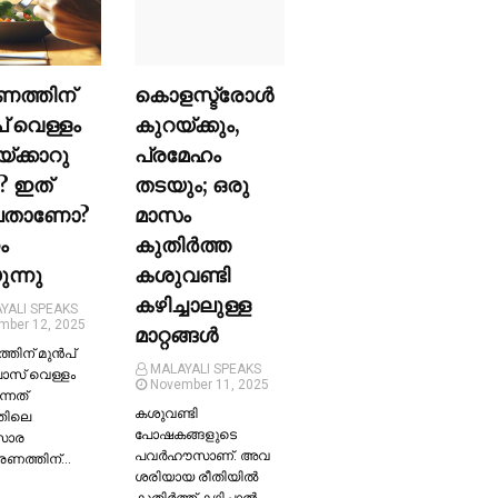
ണത്തിന്
കൊളസ്ട്രോള്‍
പ് വെള്ളം
കുറയ്ക്കും,
യ്ക്കാറു
പ്രമേഹം
? ഇത്
തടയും; ഒരു
ലതാണോ?
മാസം
ം
കുതിര്‍ത്ത
ന്നു
കശുവണ്ടി
കഴിച്ചാലുള്ള
YALI SPEAKS
mber 12, 2025
മാറ്റങ്ങള്‍
തിന് മുന്‍പ്
MALAYALI SPEAKS
ലാസ് വെള്ളം
November 11, 2025
ന്നത്
കശുവണ്ടി
തിലെ
പോഷകങ്ങളുടെ
സാര
പവർഹൗസാണ്. അവ
്രണത്തിന്…
ശരിയായ രീതിയില്‍
കുതിർത്ത് കഴിച്ചാല്‍