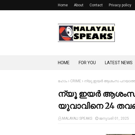
Home
About
Contact
Privacy policy
HOME
FOR YOU
LATEST NEWS
ഹോം
CRIME
ന്യൂ ഇയര്‍ ആശംസ പറയാത്തതിന
ന്യൂ ഇയര്‍ ആശംസ പ
യുവാവിനെ 24 തവണ ക
MALAYALI SPEAKS
ജനുവരി 01, 2025