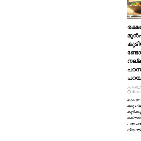
ഭക്ഷ
മുന്‍
കുടി
ണ്ടോ
നല്
പഠന
പറയു
MALA
Nove
ഭക്ഷണത്
ഒരു ഗ്
കുടിക്കു
രക്തത്
പഞ്ച
നിയന്ത