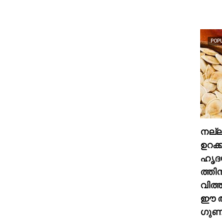
POP
നല്
ഉറക്
ഹൃദ
ത്തി
വിത്
ഈ അ
ഗുണങ