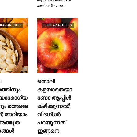
ഒന്നിലധികം ഗു…
ULAR-ARTICLES
POPULAR-ARTICLES
ല
തൊലി
കത്തിനും
കളയാതെയാ
യാരോഗ്യ
ണോ ആപ്പിള്‍
നും മത്തങ്ങ
കഴിക്കുന്നത്?
ത്; അറിയാം
വിദഗ്ധര്‍
ത്ഭുത
പറയുന്നത്
്ങള്‍
ഇങ്ങനെ