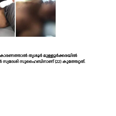
കാരണത്താല്‍ തൃശൂർ മുള്ളൂർക്കരയില്‍
ൂർ സ്വദേശി സുഹൈബിനാണ് (22) കുത്തേറ്റത്.