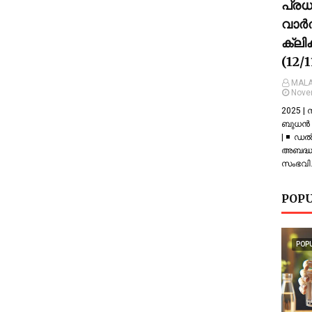
പ്ര
വാർത
ക്ലി
(12/
MALA
Nove
2025 |
ബുധൻ |
| ◾ ഡല
അബദ്ധത
സംഭവിച
POPU
POP