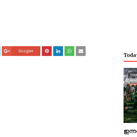
Google+
Toda
TOD
HEA
ഇന്ന