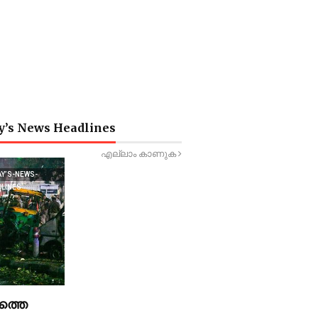
y’s News Headlines
എല്ലാം കാണുക
AY’S-NEWS-
DLINES
ത്തെ