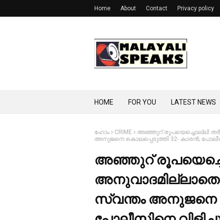
Home
About
Contact
Privacy policy
HOME
FOR YOU
LATEST NEWS
ഹോം
CRIME
അഞ്ഞുറ് രൂപയെച്ചൊല്ലി തര്
അനുജനെ കൊലപ്പെടുത്തി 32- കാരന്‍; പോലീസി
അഞ്ഞുറ് രൂപയെച്ചൊല
അനുവാദമില്ലാതെ 
സ്വന്തം അനുജനെ കൊ
പോലീസിനെ വിളിച്ചുവര