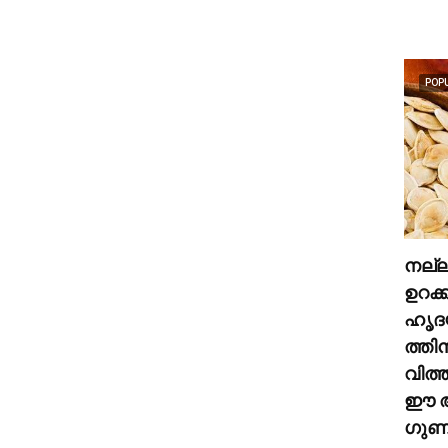
POP
നല്
ഉറക്
ഹൃദ
ത്തി
വിത്
ഈ അ
ഗുണങ