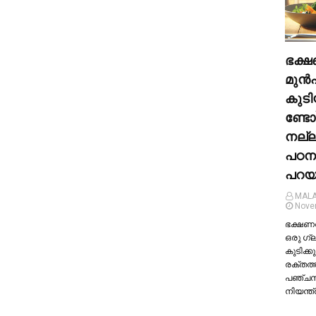
ഭക്ഷ
മുന്‍
കുടി
ണ്ടോ
നല്
പഠന
പറയു
MALA
Nove
ഭക്ഷണത്
ഒരു ഗ്
കുടിക്കു
രക്തത്
പഞ്ച
നിയന്ത