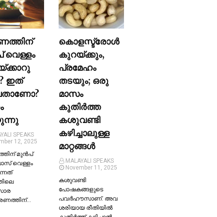
ണത്തിന്
കൊളസ്ട്രോള്‍
പ് വെള്ളം
കുറയ്ക്കും,
യ്ക്കാറു
പ്രമേഹം
? ഇത്
തടയും; ഒരു
ലതാണോ?
മാസം
ം
കുതിര്‍ത്ത
ന്നു
കശുവണ്ടി
കഴിച്ചാലുള്ള
YALI SPEAKS
mber 12, 2025
മാറ്റങ്ങള്‍
തിന് മുന്‍പ്
MALAYALI SPEAKS
ലാസ് വെള്ളം
November 11, 2025
ന്നത്
കശുവണ്ടി
തിലെ
പോഷകങ്ങളുടെ
സാര
പവർഹൗസാണ്. അവ
്രണത്തിന്…
ശരിയായ രീതിയില്‍
കുതിർത്ത് കഴിച്ചാല്‍