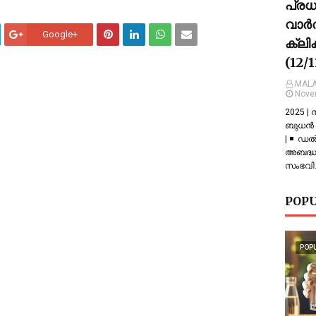
പ്ര
വാർത
Google+
ക്ലി
(12/
MALA
Nove
2025 |
ബുധൻ |
| ◾ ഡല
അബദ്ധത
സംഭവിച
POPU
POP