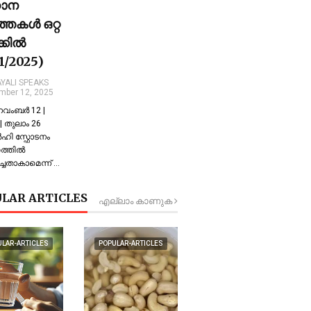
ധാന
്തകൾ ഒറ്റ
ക്കിൽ
11/2025)
YALI SPEAKS
mber 12, 2025
 നവംബർ 12 |
 തുലാം 26
്‍ഹി സ്ഫോടനം
്തില്‍
്ചതാകാമെന്ന് …
LAR ARTICLES
എല്ലാം കാണുക
ULAR-ARTICLES
POPULAR-ARTICLES