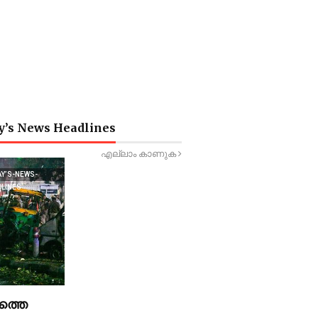
y’s News Headlines
എല്ലാം കാണുക
AY’S-NEWS-
DLINES
ത്തെ