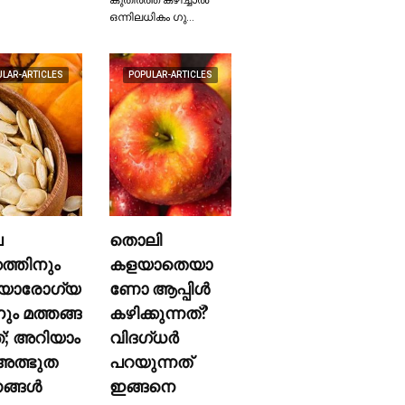
ഒന്നിലധികം ഗു…
ULAR-ARTICLES
POPULAR-ARTICLES
ല
തൊലി
കത്തിനും
കളയാതെയാ
യാരോഗ്യ
ണോ ആപ്പിള്‍
നും മത്തങ്ങ
കഴിക്കുന്നത്?
ത്; അറിയാം
വിദഗ്ധര്‍
ത്ഭുത
പറയുന്നത്
്ങള്‍
ഇങ്ങനെ