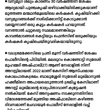
◾ വന്യമൃഗ ശല്യം കാരണം 30 വര്‍ഷത്തിന് ശേഷം
ആദ്യമായി പുഞ്ചകൃഷി ഒഴിവാക്കിയിരിക്കുകയാണ്
മുത്തങ്ങ മന്മഥന്‍മൂലയിലെ കര്‍ഷകര്‍. കൃഷിയിറക്കി
വന്യമൃഗങ്ങള്‍ക്ക് നശിപ്പിക്കാനിട്ട് കൊടുക്കാന്‍
വയ്യെന്നാണ് ഒരു കൂട്ടം കര്‍ഷകര്‍ പറയുന്നത്.
വനത്താല്‍ ചുറ്റപ്പെട്ട സ്ഥലമാണെങ്കിലും
കാവല്‍മാടങ്ങള്‍ കെട്ടിയും ഫെന്‍സിങ് ഒരുക്കിയും
കര്‍ഷകര്‍ കൃഷിചെയ്തുവരികയായിരുന്നു.
◾ വധശ്രമക്കേസിലെ പ്രതി മൂന്ന് വര്‍ഷത്തിന് ശേഷം
പൊലീസിന്റെ പിടിയില്‍. മലപ്പുറം കൊണ്ടോട്ടി സ്വദേശി
മുഹമ്മദ് അഷ്ഫാഖ്(27) ആണ് നേപ്പാളില്‍ നിന്ന്
അറസ്റ്റിലായത്. 2022 ലാണ് കേസിന് ആസ്പദമായ
കൊലപാതകശ്രമം. ബാലുശ്ശേരി സ്വദേശി ലുഖ്മാനുല്‍
ഹക്കീമിനെ അപായപ്പെടുത്താന്‍ ശ്രമിച്ച കേസിലാണ്
അറസ്റ്റ്. ലുഖ്മാന്റെ ഭാര്യപിതാവാണ് ക്വട്ടേഷന്‍
നല്‍കിയത്. കേസ് അന്വഷണം നടക്കുന്നതിനിടെ
വിദേശത്തേക്ക് മുങ്ങിയ അഷ്ഫാഖിനെ കഴിഞ്ഞ
ദിവസമാണ് ചേവായൂര്‍ പൊലീസ് നേപ്പാളില്‍ വച്ച്