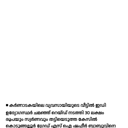
◾ കര്‍ണാടകയിലെ വ്യവസായിയുടെ വീട്ടില്‍ ഇഡി
ഉദ്യോഗസ്ഥര്‍ ചമഞ്ഞ് റെയ്ഡ് നടത്തി 30 ലക്ഷം
രൂപയും സ്വര്‍ണവും തട്ടിയെടുത്ത കേസില്‍
കൊടുങ്ങല്ലൂര്‍ ഗ്രേഡ് എസ് ഐ ഷഫീര്‍ ബാബുവിനെ