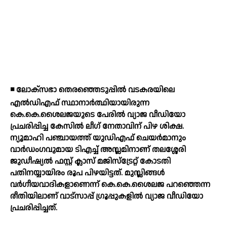
◾ ലോക്സഭാ തെരഞ്ഞെടുപ്പില്‍ വടകരയിലെ
എല്‍ഡിഎഫ് സ്ഥാനാര്‍ത്ഥിയായിരുന്ന
കെ.കെ.ശൈലജയുടെ പേരില്‍ വ്യാജ വീഡിയോ
പ്രചരിപ്പിച്ച കേസില്‍ ലീഗ് നേതാവിന് പിഴ ശിക്ഷ.
ന്യൂമാഹി പഞ്ചായത്ത് യുഡിഎഫ് ചെയര്‍മാനും
വാര്‍ഡംഗവുമായ ടിഎച്ച് അസ്ലമിനാണ് തലശ്ശേരി
ജുഡീഷ്യല്‍ ഫസ്റ്റ് ക്ലാസ് മജിസ്ട്രേറ്റ് കോടതി
പതിനയ്യായിരം രൂപ പിഴയിട്ടത്. മുസ്ലിങ്ങള്‍
വര്‍ഗീയവാദികളാണെന്ന് കെ.കെ.ശൈലജ പറഞ്ഞെന്ന
രീതിയിലാണ് വാട്സാപ്പ് ഗ്രൂപ്പുകളില്‍ വ്യാജ വീഡിയോ
പ്രചരിപ്പിച്ചത്.