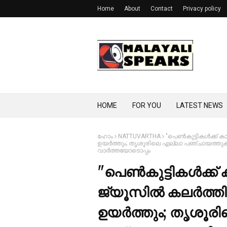
Home
About
Contact
Privacy policy
HOME
FOR YOU
LATEST NEWS
ഹോം
NATTUVARTHA
"പെണ്‍കുട്ടികൾക്ക് ക
ഉയര്‍ത്തും; തൃശൂരിലെ എല്ലാ പഞ്ചായത്തുകള
വാർത്തയോടൊപ്പം
"പെണ്‍കുട്ടികൾക്ക്
ജ്യൂസില്‍ കലര്‍ത്തി
ഉയര്‍ത്തും; തൃശൂര