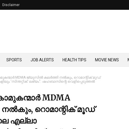
Disclaimer
SPORTS
JOB ALERTS
HEALTH TIPS
MOVIE NEWS
ാമുകന്മാര്‍ MDMA ജ്യൂസില്‍ കലര്‍ത്തി നല്‍കും, റൊമാന്റിക് മൂഡ്
ിലും 'സിന്തറ്റിക്' ലഭ്യം": ഷഹബാസിന്റെ വെളിപ്പെടുത്തൽ
 കാമുകന്മാര്‍ MDMA
 നല്‍കും, റൊമാന്റിക് മൂഡ്
ിലെ എല്ലാ