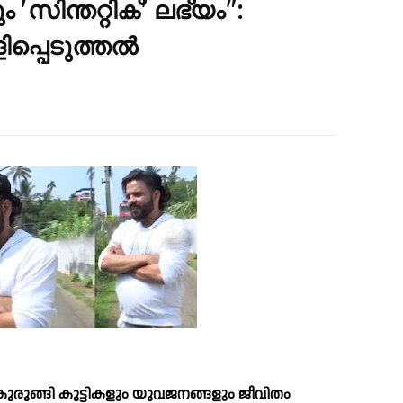
സിന്തറ്റിക്' ലഭ്യം":
പ്പെടുത്തൽ
ുരുങ്ങി കുട്ടികളും യുവജനങ്ങളും ജീവിതം