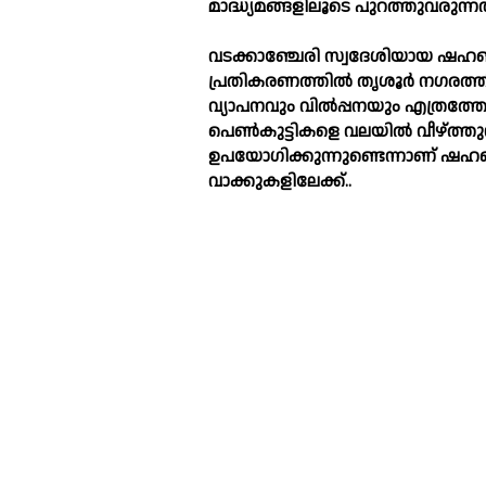
മാദ്ധ്യമങ്ങളിലൂടെ പുറത്തുവരുന്നത
വടക്കാഞ്ചേരി സ്വദേശിയായ ഷഹബാ
പ്രതികരണത്തില്‍ തൃശൂർ നഗരത്തി
വ്യാപനവും വില്‍പ്പനയും എത്രത്ത
പെണ്‍കുട്ടികളെ വലയില്‍ വീഴ്‌ത്തു
ഉപയോഗിക്കുന്നുണ്ടെന്നാണ് ഷഹബാ
വാക്കുകളിലേക്ക്..