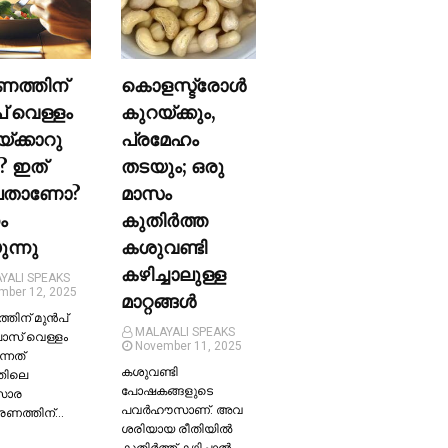
ണത്തിന്
കൊളസ്ട്രോള്‍
പ് വെള്ളം
കുറയ്ക്കും,
യ്ക്കാറു
പ്രമേഹം
? ഇത്
തടയും; ഒരു
ലതാണോ?
മാസം
ം
കുതിര്‍ത്ത
ന്നു
കശുവണ്ടി
കഴിച്ചാലുള്ള
YALI SPEAKS
mber 12, 2025
മാറ്റങ്ങള്‍
തിന് മുന്‍പ്
MALAYALI SPEAKS
ലാസ് വെള്ളം
November 11, 2025
ന്നത്
കശുവണ്ടി
തിലെ
പോഷകങ്ങളുടെ
സാര
പവർഹൗസാണ്. അവ
്രണത്തിന്…
ശരിയായ രീതിയില്‍
കുതിർത്ത് കഴിച്ചാല്‍