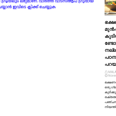
പ്പിലും ലഭ്യമാണ്. വാർത്ത വാട്സ്ആപ് ഗ്രുപ്പായ
യാൻ ഇവിടെ ക്ലിക്ക് ചെയ്യുക
ഭക്ഷ
മുന്‍
കുടി
ണ്ടോ
നല്
പഠന
പറയു
MALA
Nove
ഭക്ഷണത്
ഒരു ഗ്
കുടിക്കു
രക്തത്
പഞ്ച
നിയന്ത