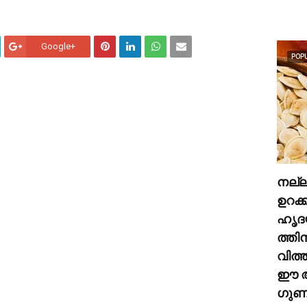
Google+
POP
നല്
ഉറക്
ഹൃദ
ത്തി
വിത്
ഈ അ
ഗുണങ