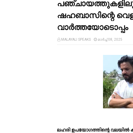
പഞ്ചായത്തുകളിലും '
ഷഹബാസിന്റെ വെളി
വാർത്തയോടൊപ്പം
MALAYALI SPEAKS
മാർച്ച് 08, 2025
ലഹരി ഉപയോഗത്തിന്റെ വലയില്‍ ക