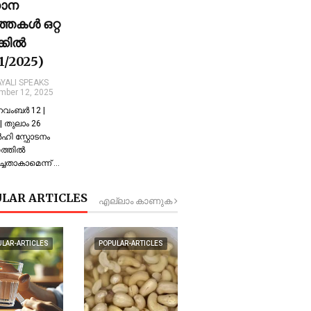
ധാന
്തകൾ ഒറ്റ
ക്കിൽ
11/2025)
YALI SPEAKS
mber 12, 2025
 നവംബർ 12 |
 തുലാം 26
്‍ഹി സ്ഫോടനം
്തില്‍
്ചതാകാമെന്ന് …
LAR ARTICLES
എല്ലാം കാണുക
ULAR-ARTICLES
POPULAR-ARTICLES