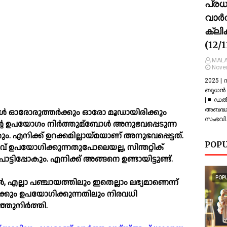
പ്ര
വാർത
ക്ലി
(12/
MALA
Nove
2025 |
ബുധൻ |
| ◾ ഡല
അബദ്ധത
 ഓരോരുത്തർക്കും ഓരോ മൂഡായിരിക്കും
സംഭവിച
 ഉപയോഗം നിർത്തുമ്ബോള്‍ അനുഭവപ്പെടുന്ന
ും. എനിക്ക് ഉറക്കമില്ലായ്മയാണ് അനുഭവപ്പെട്ടത്.
POPU
ചാവ് ഉപയോഗിക്കുന്നതുപോലെയല്ല, സിന്തറ്റിക്
ടിപ്പോകും. എനിക്ക് അങ്ങനെ ഉണ്ടായിട്ടുണ്ട്.
POP
‍, എല്ലാ പഞ്ചായത്തിലും ഇതെല്ലാം ലഭ്യമാണെന്ന്
്‌ക്കും ഉപയോഗിക്കുന്നതിലും നിരവധി
ഞ്ഞുനിർത്തി.