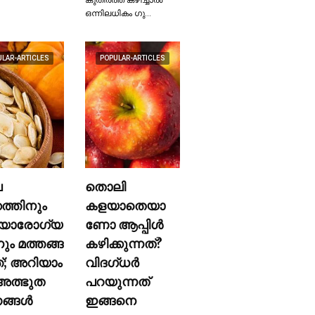
ഒന്നിലധികം ഗു…
ULAR-ARTICLES
POPULAR-ARTICLES
ല
തൊലി
കത്തിനും
കളയാതെയാ
യാരോഗ്യ
ണോ ആപ്പിള്‍
നും മത്തങ്ങ
കഴിക്കുന്നത്?
ത്; അറിയാം
വിദഗ്ധര്‍
ത്ഭുത
പറയുന്നത്
്ങള്‍
ഇങ്ങനെ