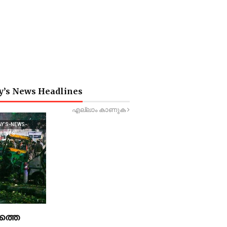
y’s News Headlines
എല്ലാം കാണുക
AY’S-NEWS-
DLINES
ത്തെ