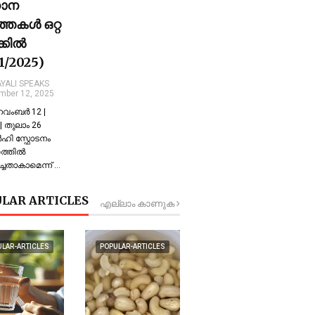
ധാന
്തകൾ ഒറ്റ
ക്കിൽ
11/2025)
YALI SPEAKS
mber 12, 2025
 നവംബർ 12 |
 തുലാം 26
്‍ഹി സ്ഫോടനം
്തില്‍
്ചതാകാമെന്ന് …
LAR ARTICLES
എല്ലാം കാണുക
ULAR-ARTICLES
POPULAR-ARTICLES