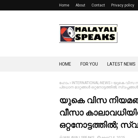
Home
About
Contact
Privacy policy
HOME
FOR YOU
LATEST NEWS
ഹോം
INTERNATIONAL-NEWS
യുകെ വിസ നിയ
പ്രധാന മാറ്റങ്ങള്‍ ഒറ്റനോട്ടത്തില്‍; സ്വപ്നങ്ങള്
യുകെ വിസ നിയമങ്ങളി
വീസാ കാലാവധിയില്‍ മ
ഒറ്റനോട്ടത്തില്‍; സ്വ
MALAYALI SPEAKS
മേയ് 14, 2025