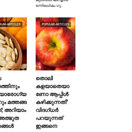
ഒന്നിലധികം ഗു…
ULAR-ARTICLES
POPULAR-ARTICLES
ല
തൊലി
കത്തിനും
കളയാതെയാ
യാരോഗ്യ
ണോ ആപ്പിള്‍
നും മത്തങ്ങ
കഴിക്കുന്നത്?
ത്; അറിയാം
വിദഗ്ധര്‍
ത്ഭുത
പറയുന്നത്
്ങള്‍
ഇങ്ങനെ