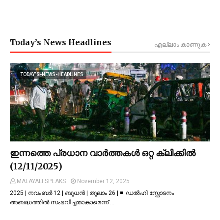
Today’s News Headlines
എല്ലാം കാണുക
TODAY’S-NEWS-HEADLINES
ഇന്നത്തെ പ്രധാന വാർത്തകൾ ഒറ്റ ക്ലിക്കിൽ
(12/11/2025)
MALAYALI SPEAKS
November 12, 2025
2025 | നവംബർ 12 | ബുധൻ | തുലാം 26 | ◾ ഡല്‍ഹി സ്ഫോടനം
അബദ്ധത്തില്‍ സംഭവിച്ചതാകാമെന്ന് …