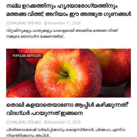
നല്ല ഉറക്കത്തിനും ഹൃദയാരോഗ്യത്തിനും
മത്തങ്ങ വിത്ത്; അറിയാം ഈ അത്ഭുത ഗുണങ്ങള്‍
MALAYALI SPEAKS
November 11, 2025
വിറ്റാമിനുകളും ധാതുക്കളും ധാരാളമായി അടങ്ങിയ മത്തങ്ങ വിത്ത്
നമ്മുടെ ദൈനംദിന ഭക്ഷണത്തില്…
POPULAR-ARTICLES
തൊലി കളയാതെയാണോ ആപ്പിള്‍ കഴിക്കുന്നത്?
വിദഗ്ധര്‍ പറയുന്നത് ഇങ്ങനെ
MALAYALI SPEAKS
November 11, 2025
പ്രതിരോധശേഷി വർദ്ധിപ്പിക്കാനും കൊളസ്‌ട്രോള്‍, പ്രമേഹം എന്നിവ
നിയന്ത്രിക്കാനും ആപ്പിള്‍…