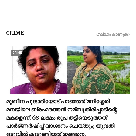
CRIME
എല്ലാം കാണുക
CRIME
മുബീന പൂജാരിയോട് പറഞ്ഞത് മനിശ്ശേരി
മനയിലെ ബ്രഹ്മദത്തൻ നമ്ബൂതിരിപ്പാടിന്റെ
മകളെന്ന്; 68 ലക്ഷം രൂപ തട്ടിയെടുത്തത്
പാര്‍ട്ണര്‍ഷിപ്പ് വാഗ്ദാനം ചെയ്തും; യുവതി
ഒടുവില്‍ കുടുങ്ങിയത് ഇങ്ങനെ.