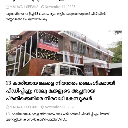
MALAYALI SPEAKS
November 11, 2025
പൂജാരിയെ പറ്റിച്ച്‌ 68 ലക്ഷം രൂപ തട്ടിയെടുത്ത യുവതി പിടിയില്‍.
മണ്ണാർക്കാട് പയ്യനടം കു…
CRIME
13 കാരിയായ മകളെ നിരന്തരം ലൈംഗികമായി
പീഡിപ്പിച്ചു; നാലു മക്കളുടെ അച്ഛനായ
പ്രതിക്കെതിരെ നിരവധി കേസുകള്‍
MALAYALI SPEAKS
November 11, 2025
13 കാരിയായ മകളെ നിരന്തരം ലൈംഗികമായി പീഡിപ്പിച്ച പിതാവ്
അറസ്റ്റില്‍. കാസർകോട് പൊലീസ് സ്…