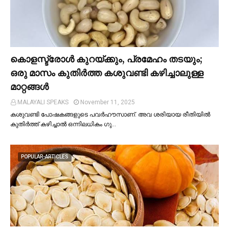
കൊളസ്ട്രോള്‍ കുറയ്ക്കും, പ്രമേഹം തടയും;
ഒരു മാസം കുതിര്‍ത്ത കശുവണ്ടി കഴിച്ചാലുള്ള
മാറ്റങ്ങള്‍
MALAYALI SPEAKS
November 11, 2025
കശുവണ്ടി പോഷകങ്ങളുടെ പവർഹൗസാണ്. അവ ശരിയായ രീതിയില്‍
കുതിർത്ത് കഴിച്ചാല്‍ ഒന്നിലധികം ഗു…
POPULAR-ARTICLES