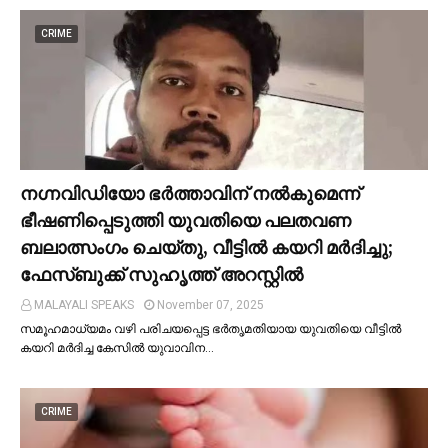
CRIME
നഗ്നവിഡിയോ ഭര്‍ത്താവിന് നല്‍കുമെന്ന്
ഭീഷണിപ്പെടുത്തി യുവതിയെ പലതവണ
ബലാത്സംഗം ചെയ്തു, വീട്ടില്‍ കയറി മര്‍ദിച്ചു;
ഫേസ്ബുക്ക് സുഹൃത്ത് അറസ്റ്റില്‍
MALAYALI SPEAKS
November 07, 2025
സമൂഹമാധ്യമം വഴി പരിചയപ്പെട്ട ഭർതൃമതിയായ യുവതിയെ വീട്ടില്‍
കയറി മർദിച്ച കേസില്‍ യുവാവിന…
CRIME