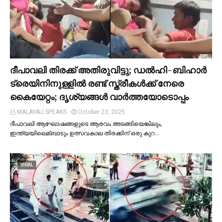
ദീപാവലി തിരക്ക് അതിരുവിട്ടു; ഡല്‍ഹി-ബിഹാര്‍
ട്രെയിനിനുള്ളില്‍ രണ്ട് സ്ത്രീകള്‍ക്ക് നേരെ
കൈയേറ്റം; ദൃശ്യങ്ങള്‍ വാർത്തയോടൊപ്പം
MALAYALI SPEAKS
October 23, 2025
ദീപാവലി ആഘോഷങ്ങളുടെ ആരവം അടങ്ങിയെങ്കിലും,
ഇന്ത്യയിലെമ്ബാടും ഉത്സവകാല തിരക്കിന് ഒരു കുറ…
VIRAL