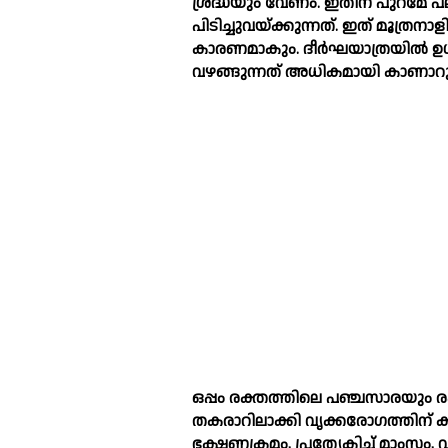
ശ്രദ്ധയും വേണം. ഇതിന് പുറമേ 
പിടിച്ചുവയ്ക്കുന്നത്. ഇത് മൂത്ര
കാരണമാകും. ദീർഘയാത്രയില്‍ ഉള്
വഴങ്ങുന്നത് അധികമായി കാണാറുണ
ഒപ്പം രക്തത്തിലെ പഞ്ചസാരയും ര
തകരാറിലാക്കി വൃക്കരോഗത്തിന് ക
ഭക്ഷണക്രമം, പ്രത്യേകിച്ച്‌ മാംസം