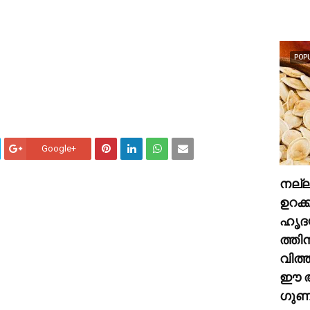
POP
Google+
നല്
ഉറക്
ഹൃദ
ത്തി
വിത്
ഈ അ
ഗുണങ