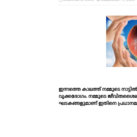
ഇന്നത്തെ കാലത്ത് നമ്മുടെ നാട്ടി
വൃക്കരോഗം. നമ്മുടെ ജീവിതശൈലിയില്
ഘടകങ്ങളുമാണ് ഇതിനെ പ്രധാനമായു