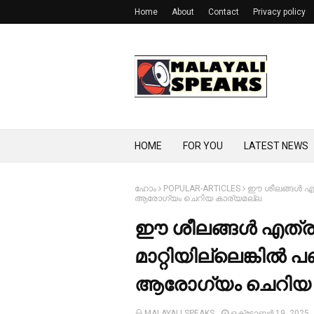
Home
About
Contact
Privacy policy
HOME
FOR YOU
LATEST NEWS
ഹോം
POPULAR-ARTICLES
ഈ ശീലങ്ങള്‍ എത്ര
ആരോഗ്യം ചെറിയ കാര്യമല്ല
ഈ ശീലങ്ങള്‍ എത്രയു
മാറ്റിയില്ലെങ്കില്‍ 
ആരോഗ്യം ചെറിയ 
MALAYALI SPEAKS
ഒക്‌ടോബർ 19, 2025