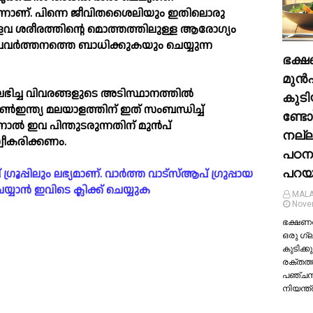
ഒന്നാണ്. പിന്നെ ജീവിതശൈലിയും ഇതിലൊരു
ളവ ശരീരത്തിന്റെ മൊത്തത്തിലുള്ള ആരോഗ്യം
രവർത്തനത്തെ ബാധിക്കുകയും ചെയ്യുന്ന
ഭക്ഷ
മുന്‍
 ലഭിച്ച വിവരങ്ങളുടെ അടിസ്ഥാനത്തില്‍
കുടി
ഇന്ത്യ മലയാളത്തിന് ഇത് സംബന്ധിച്ച്‌
ണ്ടോ
ാല്‍ ഇവ പിന്തുടരുന്നതിന് മുൻപ്
നല്
വീകരിക്കണം.
പഠന
പറയു
പ്പിലും ലഭ്യമാണ്. വാർത്ത വാട്സ്ആപ് ഗ്രുപ്പായ
യാൻ ഇവിടെ ക്ലിക്ക് ചെയ്യുക
MALA
Nove
ഭക്ഷണത്
ഒരു ഗ്
കുടിക്കു
രക്തത്
പഞ്ച
നിയന്ത