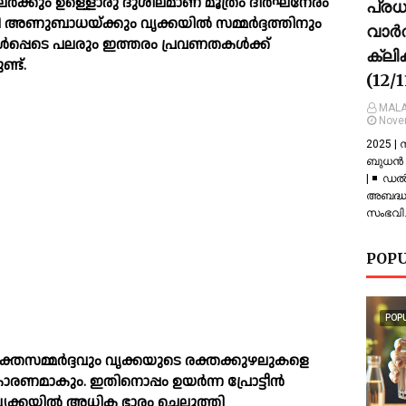
പലർക്കും ഉള്ളൊരു ദുശീലമാണ് മൂത്രം ദീർഘനേരം
പ്ര
നാളി അണുബാധയ്ക്കും വൃക്കയില്‍ സമ്മർദ്ദത്തിനും
വാർത
‍പ്പെടെ പലരും ഇത്തരം പ്രവണതകള്‍ക്ക്
ക്ലി
്ട്.
(12/
MALA
Nove
2025 |
ബുധൻ |
| ◾ ഡല
അബദ്ധത
സംഭവിച
POPU
POP
ക്തസമ്മർദ്ദവും വൃക്കയുടെ രക്തക്കുഴലുകളെ
ാരണമാകും. ഇതിനൊപ്പം ഉയർന്ന പ്രോട്ടീൻ
, വൃക്കയില്‍ അധിക ഭാരം ചെലുത്തി