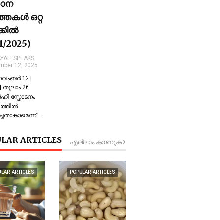
ധാന
്തകൾ ഒറ്റ
ക്കിൽ
11/2025)
YALI SPEAKS
mber 12, 2025
 നവംബർ 12 |
 തുലാം 26
്‍ഹി സ്ഫോടനം
്തില്‍
്ചതാകാമെന്ന് …
LAR ARTICLES
എല്ലാം കാണുക
ULAR-ARTICLES
POPULAR-ARTICLES