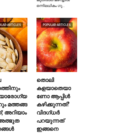
ഒന്നിലധികം ഗു…
ULAR-ARTICLES
POPULAR-ARTICLES
ല
തൊലി
കത്തിനും
കളയാതെയാ
യാരോഗ്യ
ണോ ആപ്പിള്‍
നും മത്തങ്ങ
കഴിക്കുന്നത്?
ത്; അറിയാം
വിദഗ്ധര്‍
ത്ഭുത
പറയുന്നത്
്ങള്‍
ഇങ്ങനെ