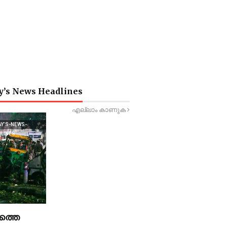
y’s News Headlines
എല്ലാം കാണുക
AY’S-NEWS-
DLINES
ത്തെ