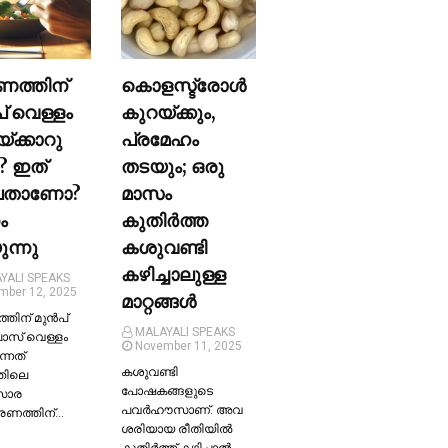
ണത്തിന്
കൊളസ്ട്രോള്‍
പ് വെള്ളം
കുറയ്ക്കും,
യ്ക്കാറു
പ്രമേഹം
? ഇത്
തടയും; ഒരു
ലതാണോ?
മാസം
ം
കുതിര്‍ത്ത
ന്നു
കശുവണ്ടി
കഴിച്ചാലുള്ള
YALI SPEAKS
mber 12, 2025
മാറ്റങ്ങള്‍
തിന് മുന്‍പ്
MALAYALI SPEAKS
ലാസ് വെള്ളം
November 11, 2025
ന്നത്
കശുവണ്ടി
തിലെ
പോഷകങ്ങളുടെ
സാര
പവർഹൗസാണ്. അവ
്രണത്തിന്…
ശരിയായ രീതിയില്‍
കുതിർത്ത് കഴിച്ചാല്‍