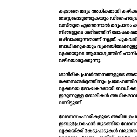
കൂടാതെ മദ്യം അധികമായി കഴിക്ക
തടസ്സപ്പെടുത്തുകയും ഡീഹൈഡ്ര
വസ്‌തുത എന്തെന്നാല്‍ മദ്യപാന
നിങ്ങളുടെ ശരീരത്തിന് ദോഷകര
ഒഴിവാക്കുന്നതാണ് നല്ലത്. പുക
ബാധിക്കുകയും വൃക്കയിലേക്കുള്ള
വൃക്കയുടെ ആരോഗ്യത്തിന് ഹാനികരമ
വഴിയൊരുക്കുന്നു.
ശാരീരിക പ്രവർത്തനങ്ങളുടെ അഭാ
രക്തസമ്മർദ്ദത്തിനും പ്രമേഹത്ത
വൃക്കയെ ദോഷകരമായി ബാധിക്കും. ഇ
ഇരുന്നുള്ള ജോലികള്‍ അധികമാവു
വന്നിട്ടുണ്ട്.
വേദനസംഹാരികളുടെ അമിത ഉപയ
ഇബുപ്രോഫെൻ തുടങ്ങിയ വേദനസ
വൃക്കയ്ക്ക് കേടുപാടുകള്‍ വരു