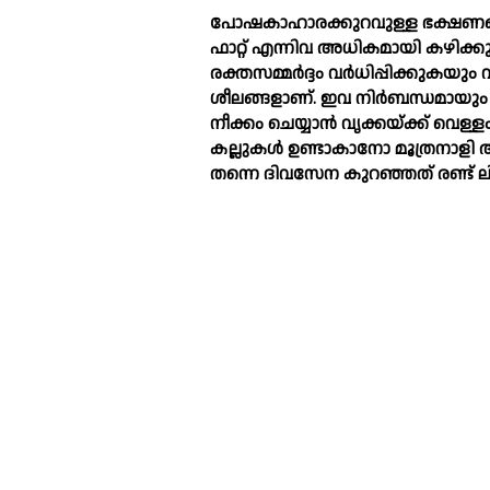
പോഷകാഹാരക്കുറവുള്ള ഭക്ഷണങ്ങള
ഫാറ്റ് എന്നിവ അധികമായി കഴിക്കുന
രക്തസമ്മർദ്ദം വർധിപ്പിക്കുകയും വ
ശീലങ്ങളാണ്. ഇവ നിർബന്ധമായും ഒഴി
നീക്കം ചെയ്യാൻ വൃക്കയ്ക്ക് വെള
കല്ലുകള്‍ ഉണ്ടാകാനോ മൂത്രന
തന്നെ ദിവസേന കുറഞ്ഞത് രണ്ട് ലിറ