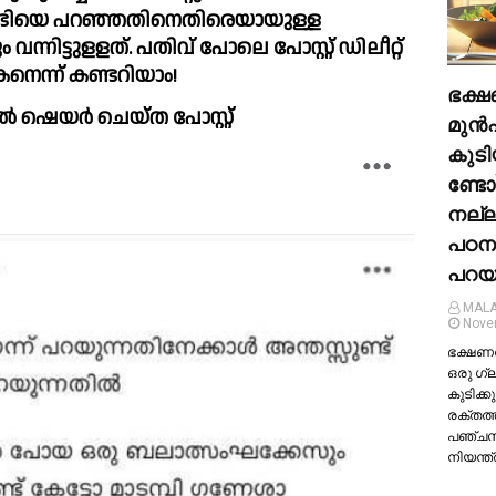
 ചാണ്ടിയെ പറഞ്ഞതിനെതിരെയായുള്ള 
നിട്ടുളളത്. പതിവ് പോലെ പോസ്റ്റ് ഡിലീറ്റ് 
െന്ന് കണ്ടറിയാം!
ഭക്ഷ
 ഷെയര്‍ ചെയ്ത പോസ്റ്റ് 
മുന്‍
കുടി
ണ്ടോ
നല്
പഠന
പറയു
MALA
Nove
ഭക്ഷണത്
ഒരു ഗ്
കുടിക്കു
രക്തത്
പഞ്ച
നിയന്ത