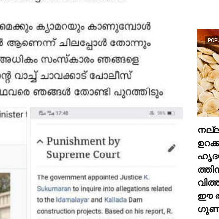
POP
നല്
ഉറക്
ഹൃദ
ത്തി
വിത്
ഈ അ
ഗുണങ