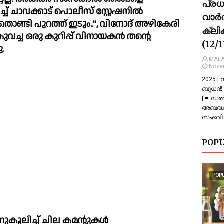
പ്ര
ില്‍ 
വാർത
ൊണ്ടി പുറത്ത് ഇടും..", വിനോദ് അഴികേരി 
ക്ലി
കുവച്ച ഒരു കുറിപ്പ് വിനായകൻ തന്റെ 
(12/
. 
MALA
Nove
2025 |
ബുധൻ |
| ◾ ഡല
അബദ്ധത
സംഭവിച
POPU
POP
 കമന്റുകള്‍ 