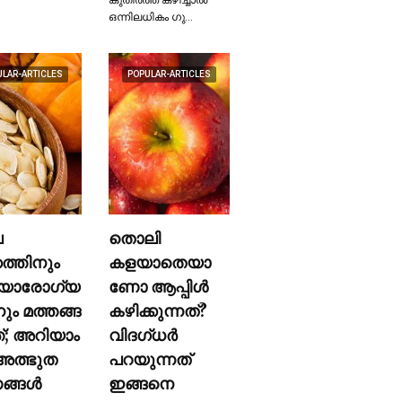
ഒന്നിലധികം ഗു…
ULAR-ARTICLES
POPULAR-ARTICLES
ല
തൊലി
കത്തിനും
കളയാതെയാ
യാരോഗ്യ
ണോ ആപ്പിള്‍
നും മത്തങ്ങ
കഴിക്കുന്നത്?
ത്; അറിയാം
വിദഗ്ധര്‍
ത്ഭുത
പറയുന്നത്
്ങള്‍
ഇങ്ങനെ