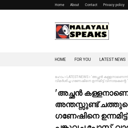
Home
About
Contact
Privacy policy
HOME
FOR YOU
LATEST NEWS
ഹോം
LATEST-NEWS
'അച്ഛന്‍ കള്ളനാണെന്ന് 
വിമര്‍ശിച്ച ഗണേഷിനെ ഉന്നമിട്ട് വിനായകന്റെ 'സ്
'അച്ഛന്‍ കള്ളനാണെന
അന്തസ്സുണ്ട് ചത്തുവെ
ഗണേഷിനെ ഉന്നമിട്ട് 
പങ്കുവച്ച പോസ്റ്റ് 