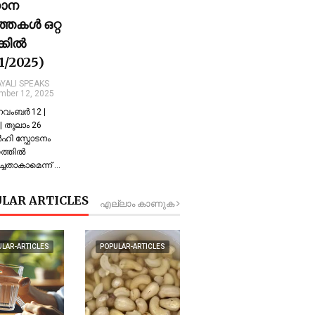
ധാന
്തകൾ ഒറ്റ
ക്കിൽ
11/2025)
YALI SPEAKS
mber 12, 2025
 നവംബർ 12 |
 തുലാം 26
്‍ഹി സ്ഫോടനം
്തില്‍
്ചതാകാമെന്ന് …
LAR ARTICLES
എല്ലാം കാണുക
ULAR-ARTICLES
POPULAR-ARTICLES