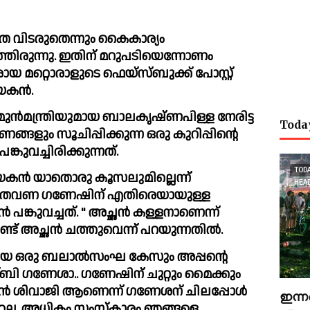
 വിടരുതെന്നും കൈകാര്യം 
ഞിരുന്നു. ഇതിന് മറുപടിയെന്നോണം 
മറ്റൊരാളുടെ ഫെയ്സ്ബുക്ക് പോസ്റ്റ് 
യകന്‍.
ുന്‍മന്ത്രിയുമായ ബാലകൃഷ്ണപിള്ള നേരിട്ട 
Toda
ളും സൂചിപ്പിക്കുന്ന ഒരു കുറിപ്പിന്റെ 
ങ്കുവച്ചിരിക്കുന്നത്.
TOD
ൻ യാതൊരു കൂസലുമില്ലെന്ന് 
HEA
ഈ തവണ ഗണേഷിന് എതിരെയായുള്ള 
പങ്കുവച്ചത്. " അച്ഛൻ കള്ളനാണെന്ന് 
ണ്ട് അച്ഛൻ ചത്തുവെന്ന് പറയുന്നതില്‍.
പോയ ഒരു ബലാല്‍സംഘ കേസും അപ്പന്റെ 
മ്ബി ഗണേശാ.. ഗണേഷിന് ചുറ്റും മൈക്കും 
ൻ ശിവാജി ആണെന്ന് ഗണേശന് ചിലപ്പോള്‍ 
ഇന്ന
്റല്ല. അധികം സംസ്കാരം ഞങ്ങളെ 