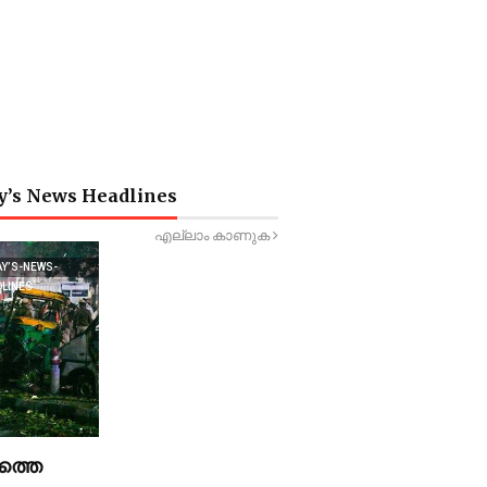
y’s News Headlines
എല്ലാം കാണുക
AY’S-NEWS-
DLINES
ത്തെ