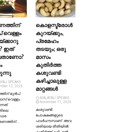
ണത്തിന്
കൊളസ്ട്രോള്‍
പ് വെള്ളം
കുറയ്ക്കും,
യ്ക്കാറു
പ്രമേഹം
? ഇത്
തടയും; ഒരു
ലതാണോ?
മാസം
ം
കുതിര്‍ത്ത
ന്നു
കശുവണ്ടി
കഴിച്ചാലുള്ള
YALI SPEAKS
mber 12, 2025
മാറ്റങ്ങള്‍
തിന് മുന്‍പ്
MALAYALI SPEAKS
ലാസ് വെള്ളം
November 11, 2025
ന്നത്
കശുവണ്ടി
തിലെ
പോഷകങ്ങളുടെ
സാര
പവർഹൗസാണ്. അവ
്രണത്തിന്…
ശരിയായ രീതിയില്‍
കുതിർത്ത് കഴിച്ചാല്‍