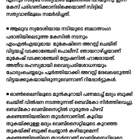
എന്നും സിദ്ദിഖ് സത്യവാങ് മൂലത്തില്‍ പറയുന്നു. ഇന്ന്
കേസ് പരിഗണിക്കാനിരിക്കെയാണ് സിദ്ദിഖ്
സത്യവാങ്മൂലം സമര്‍പ്പിച്ചത്.
◾ ആലുവ സ്വദേശിയായ നടിയുടെ ബലാത്സംഗ
പരാതിയിലെടുത്ത കേസില്‍ നടനും
എംഎല്‍എയുമായ
മുകേഷിനെ അറസ്റ്റ് ചെയ്ത്
വിട്ടയച്ച് വടക്കാഞ്ചേരി പൊലീസ്. ഞായറാഴ്ച്ചയാണ്
മുകേഷ് വടക്കാഞ്ചേരി സ്റ്റേഷനില്‍ ഹാജരായത്.
അതീവ രഹസ്യമായി വൈദ്യപരിശോധനയും
ചോദ്യംചെയ്യലും പൂര്‍ത്തിയാക്കി അറസ്റ്റ് രേഖപ്പെടുത്തി
വിട്ടയക്കുകയായിരുന്നുവെന്നാണ് റിപ്പോര്‍ട്ടുകള്‍.
◾ ഓണ്‍ലൈനിലൂടെ മുന്‍കൂറായി പണമടച്ച് മദ്യം ബുക്ക്
ചെയ്ത് വില്‍പ്പന നടത്തുന്നത് ബെവ്‌കോ നിര്‍ത്തിവെച്ചു.
ബെവ്‌കോ വെബ്സൈറ്റില്‍ ഗുരുതര പിഴവ്
കണ്ടെത്തിയതിനെ തുടര്‍ന്നാണിത്. കൂടിയ
തുകയ്ക്കുള്ള മദ്യം വെബ്സൈറ്റിലൂടെ കുറഞ്ഞ
തുകയ്ക്ക് ബുക്ക് ചെയ്യാന്‍ കഴിയുമെന്ന്
കണ്ടെത്തിയതിനെ തുടര്‍ന്നാണ് വെബ്സൈറ്റിലൂടെ