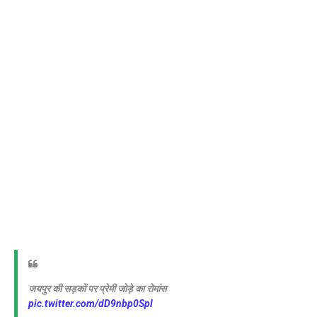
जयपुर की सड़कों पर प्रेमी जोड़े का रोमांस
pic.twitter.com/dD9nbp0Spl