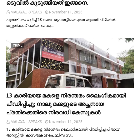
ഒടുവില്‍ കുടുങ്ങിയത് ഇങ്ങനെ.
MALAYALI SPEAKS
November 11, 2025
പൂജാരിയെ പറ്റിച്ച്‌ 68 ലക്ഷം രൂപ തട്ടിയെടുത്ത യുവതി പിടിയില്‍.
മണ്ണാർക്കാട് പയ്യനടം കു…
CRIME
13 കാരിയായ മകളെ നിരന്തരം ലൈംഗികമായി
പീഡിപ്പിച്ചു; നാലു മക്കളുടെ അച്ഛനായ
പ്രതിക്കെതിരെ നിരവധി കേസുകള്‍
MALAYALI SPEAKS
November 11, 2025
13 കാരിയായ മകളെ നിരന്തരം ലൈംഗികമായി പീഡിപ്പിച്ച പിതാവ്
അറസ്റ്റില്‍. കാസർകോട് പൊലീസ് സ്…