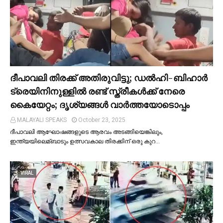
ദീപാവലി തിരക്ക് അതിരുവിട്ടു; ഡല്‍ഹി-ബിഹാര്‍
ട്രെയിനിനുള്ളില്‍ രണ്ട് സ്ത്രീകള്‍ക്ക് നേരെ
കൈയേറ്റം; ദൃശ്യങ്ങള്‍ വാർത്തയോടൊപ്പം
MALAYALI SPEAKS
October 23, 2025
ദീപാവലി ആഘോഷങ്ങളുടെ ആരവം അടങ്ങിയെങ്കിലും,
ഇന്ത്യയിലെമ്ബാടും ഉത്സവകാല തിരക്കിന് ഒരു കുറ…
VIRAL