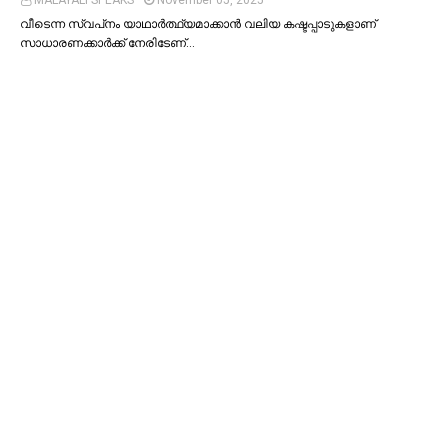
MALAYALI SPEAKS
November 05, 2025
വീടെന്ന സ്വപ്‌നം യാഥാര്‍ത്ഥ്യമാക്കാന്‍ വലിയ കഷ്ടപ്പാടുകളാണ്
സാധാരണക്കാര്‍ക്ക് നേരിടേണ്…