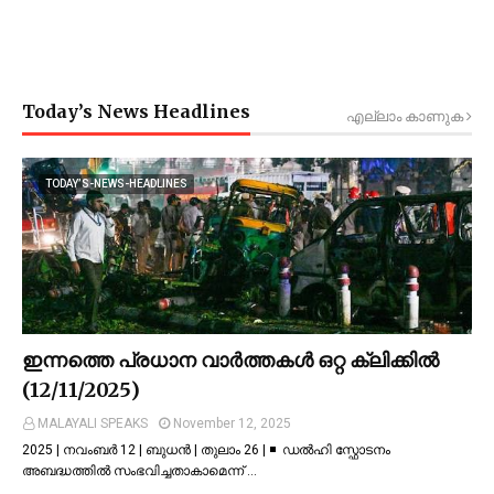
Today’s News Headlines
എല്ലാം കാണുക
TODAY’S-NEWS-HEADLINES
ഇന്നത്തെ പ്രധാന വാർത്തകൾ ഒറ്റ ക്ലിക്കിൽ
(12/11/2025)
MALAYALI SPEAKS
November 12, 2025
2025 | നവംബർ 12 | ബുധൻ | തുലാം 26 | ◾ ഡല്‍ഹി സ്ഫോടനം
അബദ്ധത്തില്‍ സംഭവിച്ചതാകാമെന്ന് …