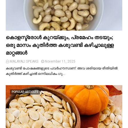
കൊളസ്ട്രോള്‍ കുറയ്ക്കും, പ്രമേഹം തടയും;
ഒരു മാസം കുതിര്‍ത്ത കശുവണ്ടി കഴിച്ചാലുള്ള
മാറ്റങ്ങള്‍
MALAYALI SPEAKS
November 11, 2025
കശുവണ്ടി പോഷകങ്ങളുടെ പവർഹൗസാണ്. അവ ശരിയായ രീതിയില്‍
കുതിർത്ത് കഴിച്ചാല്‍ ഒന്നിലധികം ഗു…
POPULAR-ARTICLES