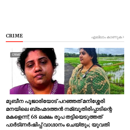
CRIME
എല്ലാം കാണുക
CRIME
മുബീന പൂജാരിയോട് പറഞ്ഞത് മനിശ്ശേരി
മനയിലെ ബ്രഹ്മദത്തൻ നമ്ബൂതിരിപ്പാടിന്റെ
മകളെന്ന്; 68 ലക്ഷം രൂപ തട്ടിയെടുത്തത്
പാര്‍ട്ണര്‍ഷിപ്പ് വാഗ്ദാനം ചെയ്തും; യുവതി