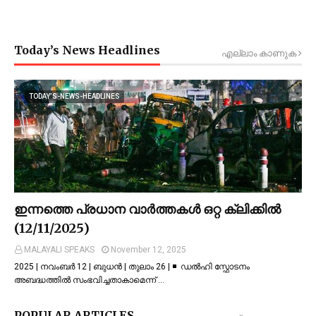
Today’s News Headlines
എല്ലാം കാണുക
TODAY’S-NEWS-HEADLINES
ഇന്നത്തെ പ്രധാന വാർത്തകൾ ഒറ്റ ക്ലിക്കിൽ
(12/11/2025)
MALAYALI SPEAKS
November 12, 2025
2025 | നവംബർ 12 | ബുധൻ | തുലാം 26 | ◾ ഡല്‍ഹി സ്ഫോടനം
അബദ്ധത്തില്‍ സംഭവിച്ചതാകാമെന്ന് …
POPULAR ARTICLES