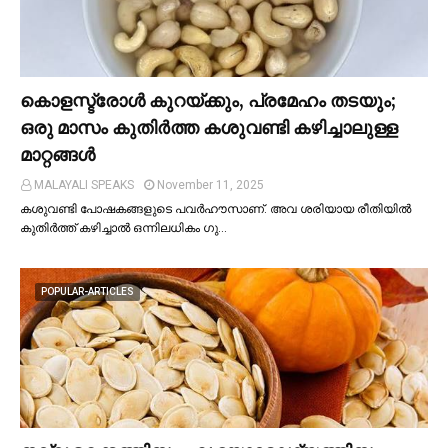
കൊളസ്ട്രോള്‍ കുറയ്ക്കും, പ്രമേഹം തടയും;
ഒരു മാസം കുതിര്‍ത്ത കശുവണ്ടി കഴിച്ചാലുള്ള
മാറ്റങ്ങള്‍
MALAYALI SPEAKS
November 11, 2025
കശുവണ്ടി പോഷകങ്ങളുടെ പവർഹൗസാണ്. അവ ശരിയായ രീതിയില്‍
കുതിർത്ത് കഴിച്ചാല്‍ ഒന്നിലധികം ഗു…
POPULAR-ARTICLES