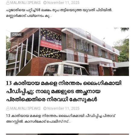
MALAYALI SPEAKS
November 11, 2025
പൂജാരിയെ പറ്റിച്ച്‌ 68 ലക്ഷം രൂപ തട്ടിയെടുത്ത യുവതി പിടിയില്‍.
മണ്ണാർക്കാട് പയ്യനടം കു…
CRIME
13 കാരിയായ മകളെ നിരന്തരം ലൈംഗികമായി
പീഡിപ്പിച്ചു; നാലു മക്കളുടെ അച്ഛനായ
പ്രതിക്കെതിരെ നിരവധി കേസുകള്‍
MALAYALI SPEAKS
November 11, 2025
13 കാരിയായ മകളെ നിരന്തരം ലൈംഗികമായി പീഡിപ്പിച്ച പിതാവ്
അറസ്റ്റില്‍. കാസർകോട് പൊലീസ് സ്…