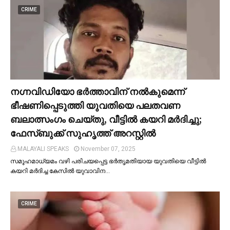
CRIME
നഗ്നവിഡിയോ ഭര്‍ത്താവിന് നല്‍കുമെന്ന്
ഭീഷണിപ്പെടുത്തി യുവതിയെ പലതവണ
ബലാത്സംഗം ചെയ്തു, വീട്ടില്‍ കയറി മര്‍ദിച്ചു;
ഫേസ്ബുക്ക് സുഹൃത്ത് അറസ്റ്റില്‍
MALAYALI SPEAKS
November 07, 2025
സമൂഹമാധ്യമം വഴി പരിചയപ്പെട്ട ഭർതൃമതിയായ യുവതിയെ വീട്ടില്‍
കയറി മർദിച്ച കേസില്‍ യുവാവിന…
CRIME