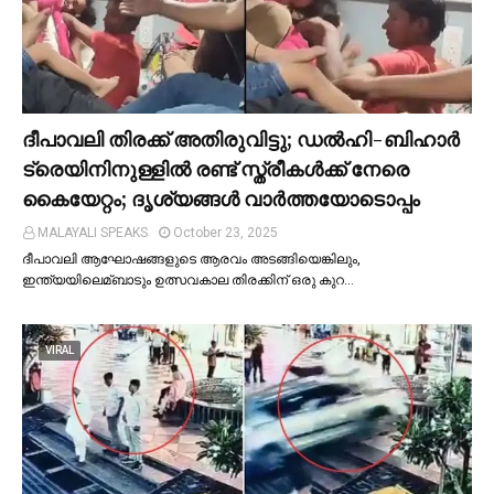
ദീപാവലി തിരക്ക് അതിരുവിട്ടു; ഡല്‍ഹി-ബിഹാര്‍
ട്രെയിനിനുള്ളില്‍ രണ്ട് സ്ത്രീകള്‍ക്ക് നേരെ
കൈയേറ്റം; ദൃശ്യങ്ങള്‍ വാർത്തയോടൊപ്പം
MALAYALI SPEAKS
October 23, 2025
ദീപാവലി ആഘോഷങ്ങളുടെ ആരവം അടങ്ങിയെങ്കിലും,
ഇന്ത്യയിലെമ്ബാടും ഉത്സവകാല തിരക്കിന് ഒരു കുറ…
VIRAL