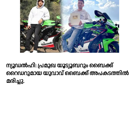
ന്യൂഡല്‍ഹി: പ്രമുഖ യൂട്യൂബറും ബെെക്ക് 
റെെഡറുമായ യുവാവ് ബെെക്ക് അപകടത്തില്‍ 
മരിച്ചു. 