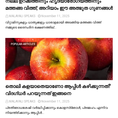
നല്ല ഉറക്കത്തിനും ഹൃദയാരോഗ്യത്തിനും
മത്തങ്ങ വിത്ത്; അറിയാം ഈ അത്ഭുത ഗുണങ്ങള്‍
MALAYALI SPEAKS
November 11, 2025
വിറ്റാമിനുകളും ധാതുക്കളും ധാരാളമായി അടങ്ങിയ മത്തങ്ങ വിത്ത്
നമ്മുടെ ദൈനംദിന ഭക്ഷണത്തില്…
POPULAR-ARTICLES
തൊലി കളയാതെയാണോ ആപ്പിള്‍ കഴിക്കുന്നത്?
വിദഗ്ധര്‍ പറയുന്നത് ഇങ്ങനെ
MALAYALI SPEAKS
November 11, 2025
പ്രതിരോധശേഷി വർദ്ധിപ്പിക്കാനും കൊളസ്‌ട്രോള്‍, പ്രമേഹം എന്നിവ
നിയന്ത്രിക്കാനും ആപ്പിള്‍…